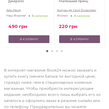
Джерело
Маленький принц
т
Айн Ренд
Антуан де Сент-Екзюпері
Наш Формат
Фолио
В наличии
В наличии
490
грн
220
грн
В КОРЗИНУ
В КОРЗИНУ
В интернет-магазине Book24 можно заказать и
купить книгу Іменем Батька по выгодной цене,
гораздо ниже, чем в стационарных книжных
магазинах. Чтобы приобрести интересующее
издание, необходимо всего лишь выбрать его из
каталога и оформить заказ в режиме онлайн или
по телефону. Предварительно вы можете