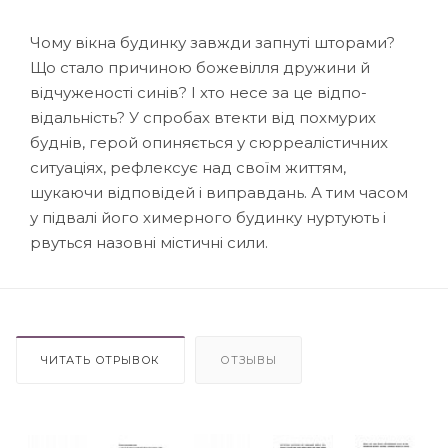
Чому вікна будинку завжди запнуті шторами?
Що стало причи­ною божевілля дружини й
відчуженості синів? І хто несе за це відпо­
відальність? У спробах втекти від похмурих
буднів, герой опиняється у сюрреалістичних
ситуаціях, рефлексує над своїм життям,
шукаючи відповідей і виправдань. А тим часом
у підвалі його химерного бу­динку нуртують і
рвуться назовні містичні сили.
ЧИТАТЬ ОТРЫВОК
ОТЗЫВЫ