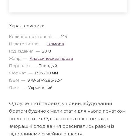
Характеристики
Количество страниц
—
144
Издательство
—
Комора
Год издания
—
2018
Жанр
—
Классическая проза
Переплет
—
Твердый
Формат
—
130x200 мм
ISBN
—
978-617-7286-32-4
Язык
—
Украинский
Одруження і переїзд у новий, збудований
братом будинок мали стати для нього початком
нового життя. Однак щось пішло не так, і
вчорашні сподівання розсипались разом із
підвалинами сімейного щастя.