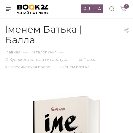
0
RU
|
UA
Іменем Батька |
Балла
—
—
Главная
Каталог книг
—
—
📒 Художественная литература
📜 Проза
—
⭐ Классическая проза
Іменем Батька