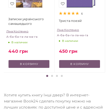
6
Записки українського
Триста поезій
самашедшого
Ліна Костенко
Ліна Костенко
А-ба-ба-га-ла-ма-га
А-ба-ба-га-ла-ма-га
В наличии
В наличии
450
грн
440
грн
В КОРЗИНУ
В КОРЗИНУ
Хотите купить книгу Інші двері? В интернет-
магазине Book24 сделать покупку можно на
лучших условиях: по доступной цене и с адресной