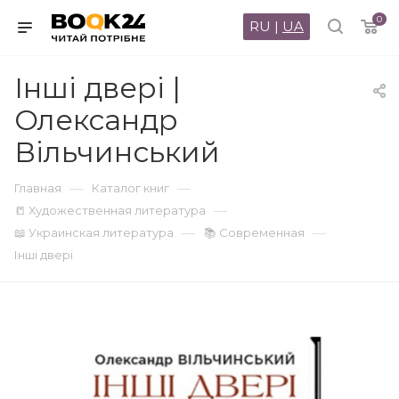
0
RU
|
UA
Інші двері |
Олександр
Вільчинський
—
—
Главная
Каталог книг
—
📒 Художественная литература
—
—
📖 Украинская литература
📚 Современная
Інші двері