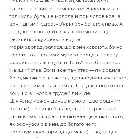
приїхав син Алік, синулька, як вона його
називає, і в них із племінником Валентієм, як і
тоді, коли була ще молода й при чоловікові, а
вони дітьми, одразу з’явилося багато справ. А
заодно — спогади і всілякі розмови. І ще —
таємниця, яку ховають від неї.
Марія здогадувалася, що вони ховають, бо не
просто так її ночами мучило серце, а голову
розривали тяжкі думки. Та й Алік ніби якийсь
інакший став. Вона все пам’ятає — як родила
його, як він ріс, тільки те, що відбувається тепер,
погано тримається пам’яті. І не дає спокою той
сон, що в нього з грудей дим іде…
Для Аліка кожен день з мамою і двоюрідним
братом(— значно більше, ніж повернення в
дитинство. Він і раніше цінував це, а після того,
як вернувся з війни, де багато чого
передумалося, приїзд до мами(— подія для