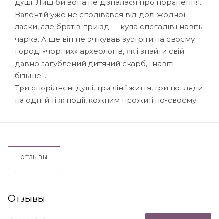
душі. Лиш би вона не дізналася про поранення.
Валентій уже не сподівався від долі жодної
ласки, але братів приїзд — купа спогадів і навіть
чарка. А ще він не очікував зустріти на своєму
городі «чорних» археологів, як і знайти свій
давно загублений дитячий скарб, і навіть
більше…
Три споріднені душі, три лінії життя, три погляди
на одні й ті ж події, кожним прожиті по-своєму.
ОТЗЫВЫ
Отзывы