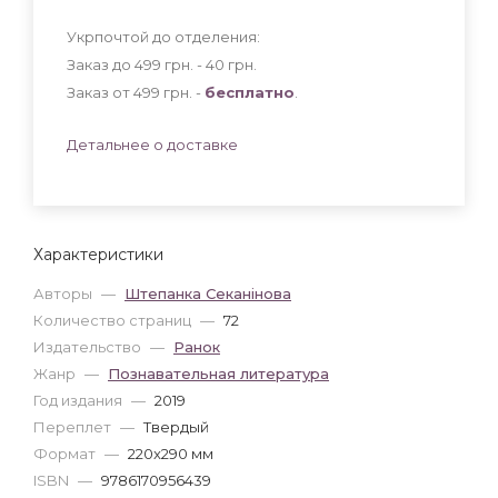
Укрпочтой до отделения:
Заказ до 499 грн. - 40
грн
.
Заказ от 499 грн. -
бесплатно
.
Детальнее о доставке
Характеристики
Авторы
—
Штепанка Секанінова
Количество страниц
—
72
Издательство
—
Ранок
Жанр
—
Познавательная литература
Год издания
—
2019
Переплет
—
Твердый
Формат
—
220x290 мм
ISBN
—
9786170956439