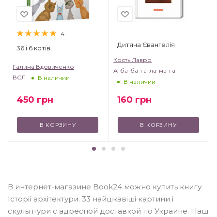
4
Дитяча Євангелія
36 і 6 котів
Кость Лавро
Галина Вдовиченко
А-ба-ба-га-ла-ма-га
ВСЛ
В наличии
В наличии
450
грн
160
грн
В КОРЗИНУ
В КОРЗИНУ
В интернет-магазине Book24 можно купить книгу
Історії архітектури. 33 найцікавіші картини і
скульптури с адресной доставкой по Украине. Наш