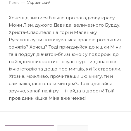
Язык
—
Украинский
Хочеш дізнатися більше про загадкову красу
Мони Лізи, дужого Давида, величезного Будду,
Христа-Спасителя на горі й Маленьку
Русалоньку чи помилуватися красою розквітлих
соняхів? Хочеш? Тоді приєднуйся до кішки Міни
та її подруг дівчаток-близнючок у подорожі до
найвідоміших картин і скульптур. Ти дізнаєшся
їхню історію та дещо про митців, які їх створили.
Хтозна, можливо, прочитавши цю книгу, ти й
сам зажадаєш стати митцем?.. Тож одягайся
зручно, хапай палітру — і гайда в дорогу! Твій
провідник кішка Міна вже чекає!