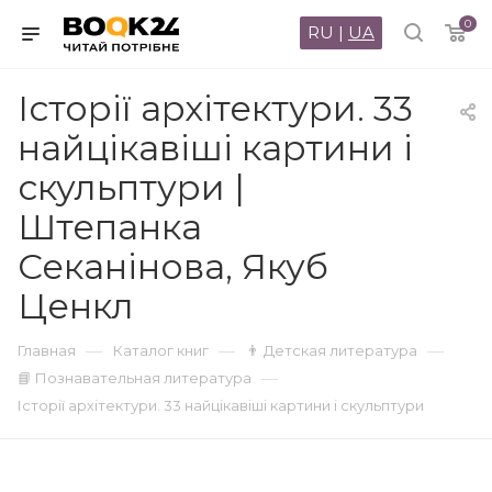
0
RU
|
UA
Історії архітектури. 33
найцікавіші картини і
скульптури |
Штепанка
Секанінова, Якуб
Ценкл
—
—
—
Главная
Каталог книг
👨 Детская литература
—
📘 Познавательная литература
Історії архітектури. 33 найцікавіші картини і скульптури