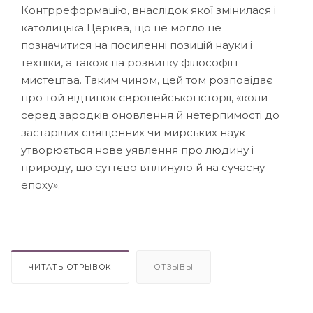
Контрреформацію, внаслідок якої змінилася і
католицька Церква, що не могло не
позначитися на посиленні позицій науки і
техніки, а також на розвитку філософії і
мистецтва. Таким чином, цей том розповідає
про той відтинок європейської історії, «коли
серед зародків оновлення й нетерпимості до
застарілих священних чи мирських наук
утворюється нове уявлення про людину і
природу, що суттєво вплинуло й на сучасну
епоху».
ЧИТАТЬ ОТРЫВОК
ОТЗЫВЫ