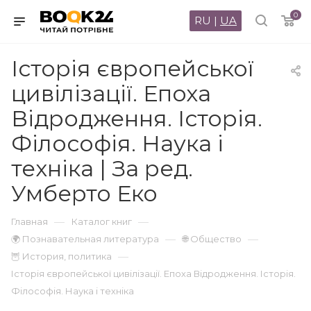
0
RU
|
UA
Історія європейської
цивілізації. Епоха
Відродження. Історія.
Філософія. Наука і
техніка | За ред.
Умберто Еко
—
—
Главная
Каталог книг
—
—
🌍 Познавательная литература
🌐 Общество
—
🦉 История, политика
Історія європейської цивілізації. Епоха Відродження. Історія.
Філософія. Наука і техніка