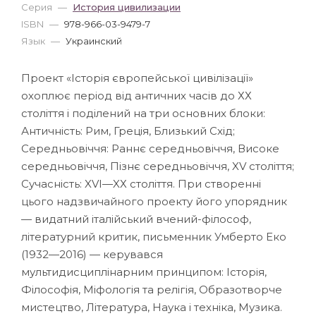
Серия
—
История цивилизации
ISBN
—
978-966-03-9479-7
Язык
—
Украинский
Проект «Історія європейської цивілізації»
охоплює період від античних часів до ХХ
століття і поділений на три основних блоки:
Античність: Рим, Греція, Близький Схід;
Середньовіччя: Раннє середньовіччя, Високе
середньовіччя, Пізнє середньовіччя, XV століття;
Сучасність: XVI—XХ століття. При створенні
цього надзвичайного проекту його упорядник
— видатний італійський вчений-філософ,
літературний критик, письменник Умберто Еко
(1932—2016) — керувався
мультидисциплінарним принципом: Історія,
Філософія, Міфологія та релігія, Образотворче
мистецтво, Література, Наука і техніка, Музика.