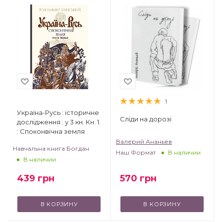
1
Україна-Русь : історичне
Сліди на дорозі
дослідження : у 3 кн. Кн. 1.
: Споконвічна земля
Валерий Ананьев
Навчальна книга Богдан
Наш Формат
В наличии
В наличии
439
грн
570
грн
В КОРЗИНУ
В КОРЗИНУ