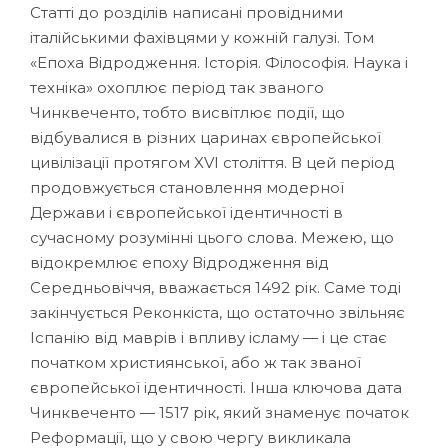
Статті до розділів написані провідними
італійськими фахівцями у кожній галузі. Том
«Епоха Відродження. Історія. Філософія. Наука і
техніка» охоплює період так званого
Чинквеченто, тобто висвітлює події, що
відбувалися в різних царинах європейської
цивілізації протягом XVІ століття. В цей період
продовжується становлення модерної
Держави і європейської ідентичності в
сучасному розумінні цього слова. Межею, що
відокремлює епоху Відродження від
Середньовіччя, вважається 1492 рік. Саме тоді
закінчується Реконкіста, що остаточно звільняє
Іспанію від маврів і впливу ісламу — і це стає
початком християнської, або ж так званої
європейської ідентичності. Інша ключова дата
Чинквеченто — 1517 рік, який знаменує початок
Реформації, що у свою чергу викликала