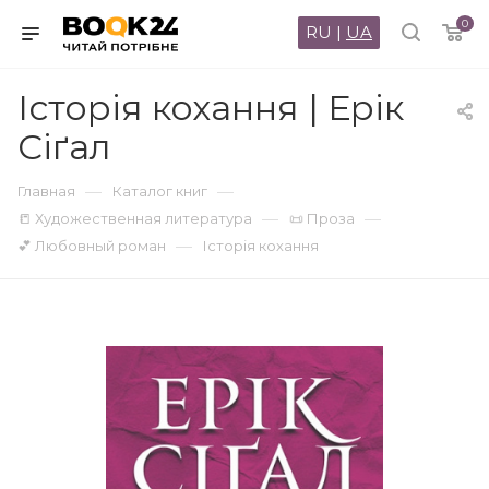
0
RU
|
UA
Історія кохання | Ерік
Сіґал
—
—
Главная
Каталог книг
—
—
📒 Художественная литература
📜 Проза
—
💕 Любовный роман
Історія кохання