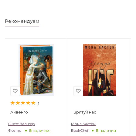
Рекомендуем
1
Айвенго
Врятуй нас
Скотт Вальтер
Мона Кастен
Фолио
BookChef
В наличии
В наличии