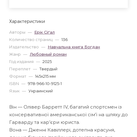
Характеристики
Авторы
—
Ерік Сіґал
Количество страниц
—
136
Издательство
—
Навчальна книга Богдан
Жанр
—
Любовный роман
Год издания
—
2025
Переплет
—
Твердый
Формат
—
145x215 мм
ISBN
—
978-966-10-9125-1
Язык
—
Украинский
Він — Олівер Барретт IV, багатий спортсмен із
консервативної американської сім’ї на шляху до
Гарварду та кар’єри юриста.
Вона — Дженні Кавіллері, дотепна красуня,