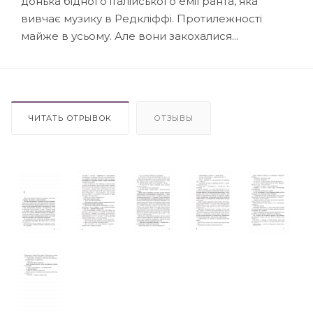
донька бідного італійського емігранта, яка
вивчає музику в Редкліффі. Протилежності
майже в усьому. Але вони закохалися...
ЧИТАТЬ ОТРЫВОК
ОТЗЫВЫ