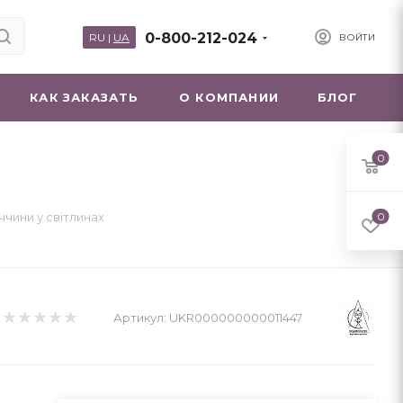
0-800-212-024
RU
|
UA
ВОЙТИ
КАК ЗАКАЗАТЬ
О КОМПАНИИ
БЛОГ
0
ччини у світлинах
0
Артикул:
UKR000000000011447