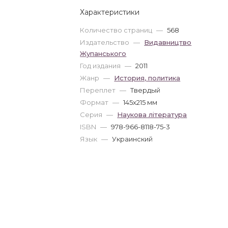
Характеристики
Количество страниц
—
568
Издательство
—
Видавництво
Жупанського
Год издания
—
2011
Жанр
—
История, политика
Переплет
—
Твердый
Формат
—
145x215 мм
Серия
—
Наукова література
ISBN
—
978-966-8118-75-3
Язык
—
Украинский