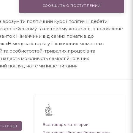
СООБЩИТЬ О ПОСТУПЛЕНИИ
 зрозуміти політичний курс і політичні дебати
 європейському та світовому контексті, а також хоче
звиток Німеччини від самих початків до
 «Німецька історія у її ключових моментах»
 та особистостей, тривалих процесів та
 надасть можливість самостійно в них
ий погляд на те чи інше питання.
Все товары категории
ТЬ ОТЗЫВ
Все товары бренда Видавництво