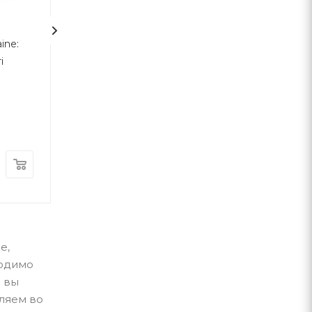
2
ine:
Протестантська етика і
Вони б і мухи н
і
дух капіталізму
скривдили
Макс Вебер
Наш Формат
Комора
В наличии
В наличии
430
грн
220
грн
е,
ходимо
о вы
вляем во