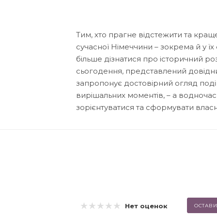
Тим, хто прагне відстежити та краще
сучасної Німеччини – зокрема й у їх
більше дізнатися про історичний ро
сьогодення, представлений довідник
запропонує достовірний огляд подій
вирішальних моментів, – а водночас
зорієнтуватися та сформувати власн
Нет оценок
ОСТАВИ