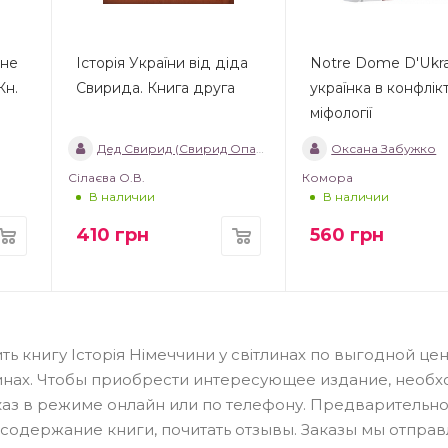
чне
Історія України від діда
Notre Dome D'Ukra
Кн.
Свирида. Книга друга
українка в конфлікт
міфології
Дед Свирид (Свирид Опанасович)
Оксана Забужко
Сілаєва О.В.
Комора
В наличии
В наличии
410
грн
560
грн
ь книгу Історія Німеччини у світлинах по выгодной цен
инах. Чтобы приобрести интересующее издание, необ
аказ в режиме онлайн или по телефону. Предварительн
 содержание книги, почитать отзывы. Заказы мы отпра