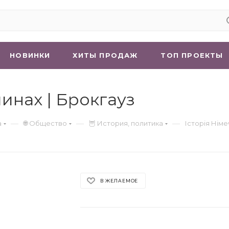
НОВИНКИ
ХИТЫ ПРОДАЖ
ТОП ПРОЕКТЫ
линах | Брокгауз
—
—
—
а
🌐 Общество
🦉 История, политика
Історія Німе
В ЖЕЛАЕМОЕ