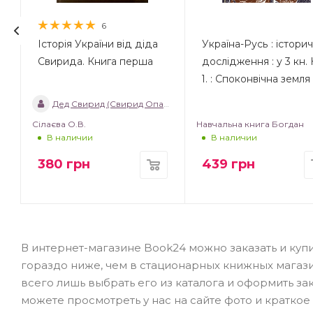
6
Історія України від діда
Україна-Русь : істори
Свирида. Книга перша
дослідження : у 3 кн. 
1. : Споконвічна земля
Дед Свирид (Свирид Опанасович)
Сілаєва О.В.
Навчальна книга Богдан
В наличии
В наличии
380
грн
439
грн
В интернет-магазине Book24 можно заказать и купит
гораздо ниже, чем в стационарных книжных магаз
всего лишь выбрать его из каталога и оформить з
можете просмотреть у нас на сайте фото и краткое