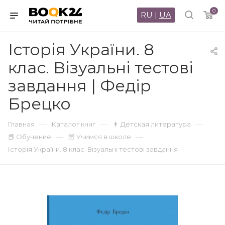
0
RU
|
UA
Історія України. 8
клас. Візуальні тестові
завдання | Федір
Брецко
—
—
—
Главная
Каталог книг
👨 Детская литература
—
—
📕 Обучение
🦉 Учимся в школе
Історія України. 8 клас. Візуальні тестові завдання