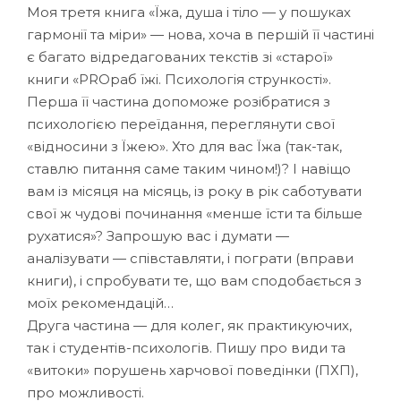
Моя третя книга «Їжа, душа і тіло — у пошуках
гармонії та міри» — нова, хоча в першій її частині
є багато відредагованих текстів зі «старої»
книги «PROраб їжі. Психологія стрункості».
Перша її частина допоможе розібратися з
психологією переїдання, переглянути свої
«відносини з Їжею». Хто для вас Їжа (так-так,
ставлю питання саме таким чином!)? І навіщо
вам із місяця на місяць, із року в рік саботувати
свої ж чудові починання «менше їсти та більше
рухатися»? Запрошую вас і думати —
аналізувати — співставляти, і пограти (вправи
книги), і спробувати те, що вам сподобається з
моїх рекомендацій…
Друга частина — для колег, як практикуючих,
так і студентів-психологів. Пишу про види та
«витоки» порушень харчової поведінки (ПХП),
про можливості.