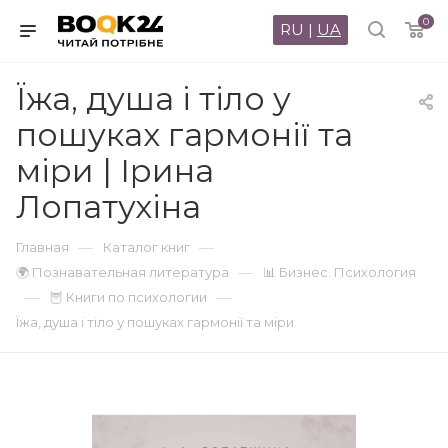
0
RU
|
UA
Їжа, душа і тіло у
пошуках гармонії та
міри | Ірина
Лопатухіна
—
—
Главная
Каталог книг
—
🌍 Познавательная литература
📊 Бизнес. Психология
—
—
🦉 Книги по психологии
Їжа, душа і тіло у пошуках гармонії та міри