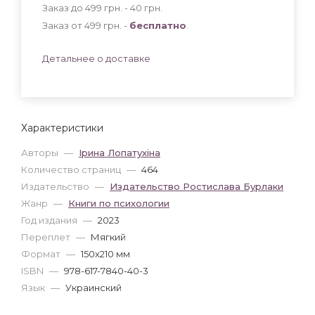
Заказ до 499 грн. - 40
грн
.
Заказ от 499 грн. -
бесплатно
.
Детальнее о доставке
Характеристики
Авторы
—
Ірина Лопатухіна
Количество страниц
—
464
Издательство
—
Издательство Ростислава Бурлаки
Жанр
—
Книги по психологии
Год издания
—
2023
Переплет
—
Мягкий
Формат
—
150x210 мм
ISBN
—
978-617-7840-40-3
Язык
—
Украинский