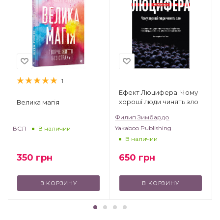
1
Ефект Люцифера. Чому
хороші люди чинять зло
Велика магія
Филип Зимбардо
Yakaboo Publishing
ВСЛ
В наличии
В наличии
350
грн
650
грн
В КОРЗИНУ
В КОРЗИНУ