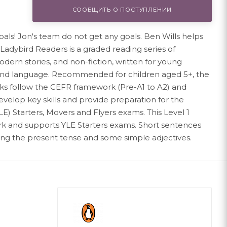
СООБЩИТЬ О ПОСТУПЛЕНИИ
als! Jon's team do not get any goals. Ben Wills helps
 Ladybird Readers is a graded reading series of
modern stories, and non-fiction, written for young
econd language. Recommended for children aged 5+, the
ooks follow the CEFR framework (Pre-A1 to A2) and
evelop key skills and provide preparation for the
) Starters, Movers and Flyers exams. This Level 1
rk and supports YLE Starters exams. Short sentences
ing the present tense and some simple adjectives.