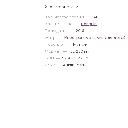
Характеристики
Количество страниц
—
48
Издательство
—
Penguin
Год издания
—
2016
Жанр
—
Иностранные языки для детей
Переплет
—
Мягкий
Формат
—
155x230 мм
ISBN
—
9780241254110
Язык
—
Английский