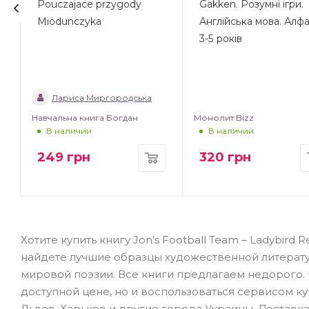
Pouczajace przygody
Gakken. Розумні ігри.
Miodunczyka
Англійська мова. Алфа
3-5 років
Лариса Миргородська
Навчальна книга Богдан
Монолит Bizz
В наличии
В наличии
249
грн
320
грн
Хотите купить книгу Jon’s Football Team – Ladybird
найдете лучшие образцы художественной литерат
мировой поэзии. Все книги предлагаем недорого. 
доступной цене, но и воспользоваться сервисом ку
Львов, Харьков и другие города Украины. Доставка 