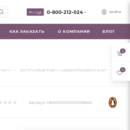
0-800-212-024
RU
|
UA
ВОЙТИ
КАК ЗАКАЗАТЬ
О КОМПАНИИ
БЛОГ
0
—
етей
Jon’s Football Team – Ladybird Readers Level 1
0
Артикул:
UKR000000000018845