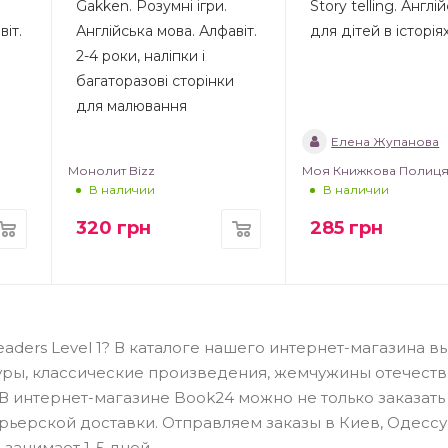
Gakken. Розумні ігри.
Story telling. Англі
віт.
Англійська мова. Алфавіт.
для дітей в історія
2-4 роки, наліпки і
багаторазові сторінки
для малювання
Елена Жупанова
Монолит Bizz
Моя Книжкова Полиц
В наличии
В наличии
320
грн
285
грн
 Readers Level 1? В каталоге нашего интернет-магазина в
уры, классические произведения, жемчужины отечеств
В интернет-магазине Book24 можно не только заказать
рьерской доставки. Отправляем заказы в Киев, Одессу
занимает 1-5 дней.