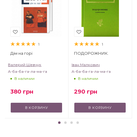
1
1
Дім на горі
ПОДОРОЖНИК.
Валерий Шевчук
Іван Малкович
А-ба-ба-га-ла-ма-га
А-ба-ба-га-ла-ма-га
В наличии
В наличии
380
грн
290
грн
В КОРЗИНУ
В КОРЗИНУ