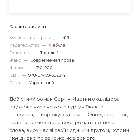
Характеристики
Количество страниц
—
416
Издательство
—
Фабула
Переплет
—
Твердый
Жанр
—
Современная проза
Формат
—
130x200 мм
ISBN
—
978-617-09-3923-4
Язык
—
Украинский
Дебютний роман Сергія Мартинюка, лідера
відомого українського гурту «Фіолет»,—
незвична, заворожуюча книга. Оповідач історії,
який не вимовить за весь роман жодного
слова, вирушає зі своїм єдиним другом, котрий
має дивне прізвисько невідомого