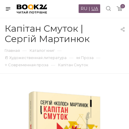
0
RU
|
UA
Капітан Смуток |
Сергій Мартинюк
—
—
Главная
Каталог книг
—
—
📒 Художественная литература
📜 Проза
—
⭐ Современная проза
Капітан Смуток