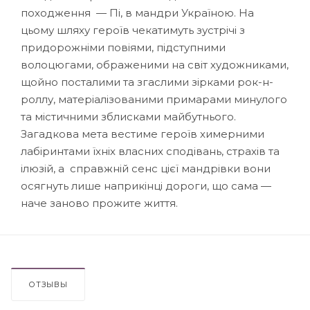
походження — Пі, в мандри Україною. На
цьому шляху героїв чекатимуть зустрічі з
придорожніми повіями, підступними
волоцюгами, ображеними на світ художниками,
щойно посталими та згаслими зірками рок-н-
роллу, матеріалізованими примарами минулого
та містичними зблисками майбутнього.
Загадкова мета вестиме героїв химерними
лабіринтами їхніх власних сподівань, страхів та
ілюзій, а справжній сенс цієї мандрівки вони
осягнуть лише наприкінці дороги, що сама —
наче заново прожите життя.
ОТЗЫВЫ