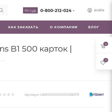
0-800-212-024
RU
|
UA
ВОЙТИ
КАК ЗАКАЗАТЬ
О КОМПАНИИ
БЛОГ
0
ns B1 500 карток |
—
0
Артикул:
UKR000000000108079