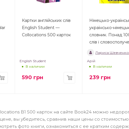
Картки англійських слів
Німецько-українсь
lar
English Student —
українсько-німець
Collocations 500 карток
словник. Понад 10
слів і словосполуч
Лариса Шевченк
English Student
Арій
В наличии
В наличии
590
грн
239
грн
llocations B1 500 карток на сайте Book24 можно недорого
ене, вы убедитесь, сравнив наши цены со стоимостью
отреть фото книги, ознакомиться с ее кратким содер