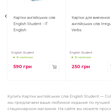
Картки англійських слів
Картки для вивчення
English Student - IT
англійських слів Irregu
English
Verbs
English Student
English Student
В наличии
В наличии
590
грн
250
грн
Купить Картки англійських слів English Student — Co
мы предлагаем ваше любимое издание по лучшей ц
стационарном магазине. На сайте вы можете просм