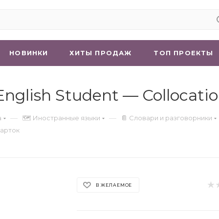
НОВИНКИ
ХИТЫ ПРОДАЖ
ТОП ПРОЕКТЫ
nglish Student — Collocatio
—
—
а
🗺 Иностранные языки
📔 Словари и разговорники
карток
В ЖЕЛАЕМОЕ