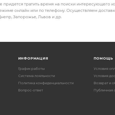
не придется тратить время на поиски интересующего и
 режиме онлайн или по телефону. Осуществляем доставк
Днепр, Запорожье, Львов и др.
ИНФОРМАЦИЯ
ПОМОЩЬ
График работы
Условия оп
Система лояльности
Условия до
Политика конфиденциальности
Возврат и 
Вопрос-ответ
Публичная 