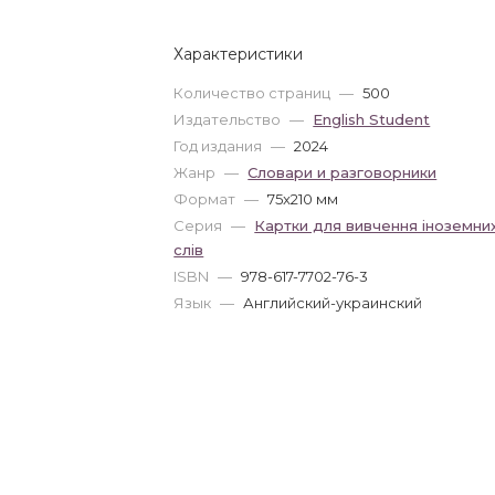
Характеристики
Количество страниц
—
500
Издательство
—
English Student
Год издания
—
2024
Жанр
—
Словари и разговорники
Формат
—
75x210 мм
Серия
—
Картки для вивчення іноземни
слів
ISBN
—
978-617-7702-76-3
Язык
—
Английский-украинский