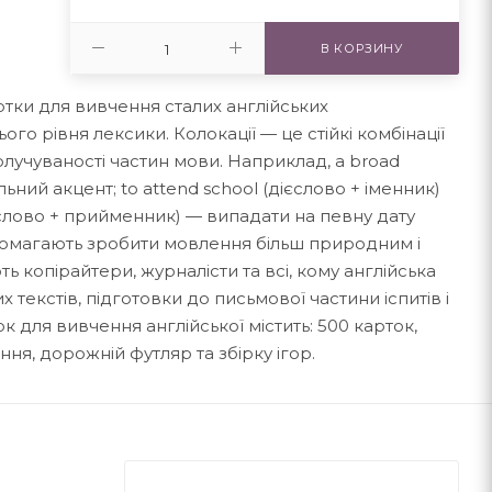
В КОРЗИНУ
картки для вивчення сталих англійських
го рівня лексики. Колокації — це стійкі комбінації
олучуваності частин мови. Наприклад, a broad
ьний акцент; to attend school (дієслово + іменник)
дієслово + прийменник) — випадати на певну дату
допомагають зробити мовлення більш природним і
ь копірайтери, журналісти та всі, кому англійська
текстів, підготовки до письмової частини іспитів і
 для вивчення англійської містить: 500 карток,
ня, дорожній футляр та збірку ігор.