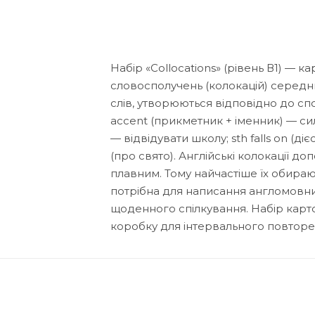
Набір «Collocations» (рівень В1) — 
словосполучень (колокацій) середньо
слів, утворюються відповідно до сп
accent (прикметник + іменник) — сил
— відвідувати школу; sth falls on (
(про свято). Англійські колокації 
плавним. Тому найчастіше їх обирают
потрібна для написання англомовних 
щоденного спілкування. Набір карток
коробку для інтервального повторен