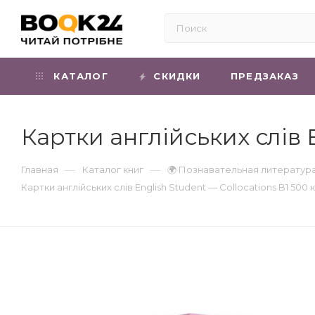
КАТАЛОГ
СКИДКИ
ПРЕДЗАКАЗ
Картки англійських слів E
—
—
Главная
Каталог книг
🌍 Познавательная литератур
Картки англійських слів English Student — Collocations B1 500 