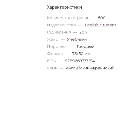
Характеристики
Количество страниц
—
500
Издательство
—
English Student
Год издания
—
2017
Жанр
—
Учебники
Переплет
—
Твердый
Формат
—
75x50 мм
ISBN
—
9789669773814
Язык
—
Английский-украинский