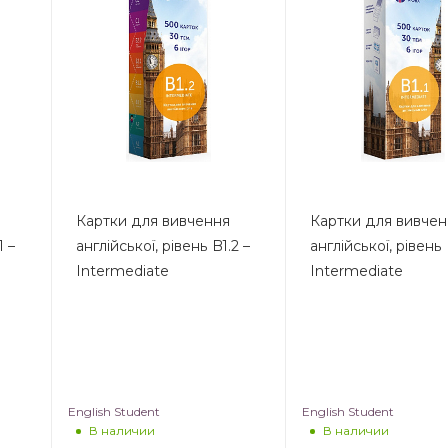
Картки для вивчення
Картки для вивче
1 –
англійської, рівень B1.2 –
англійської, рівень 
Intermediate
Intermediate
English Student
English Student
В наличии
В наличии