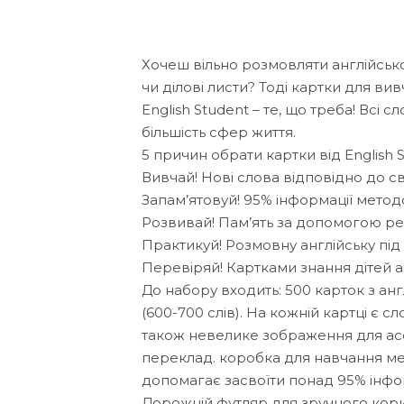
Хочеш вільно розмовляти англійсько
чи ділові листи? Тоді картки для ви
English Student – те, що треба! Всі 
більшість сфер життя.
5 причин обрати картки від English S
Вивчай! Нові слова відповідно до 
Запам’ятовуй! 95% інформації мето
Розвивай! Пам’ять за допомогою р
Практикуй! Розмовну англійську під ч
Перевіряй! Картками знання дітей а
До набору входить: 500 карток з а
(600-700 слів). На кожній картці є 
також невелике зображення для асо
переклад. коробка для навчання м
допомагає засвоїти понад 95% інфор
Дорожній футляр для зручного кор