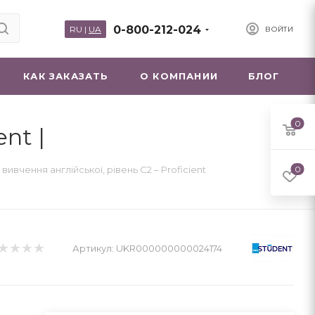
0-800-212-024
RU
|
UA
ВОЙТИ
КАК ЗАКАЗАТЬ
О КОМПАНИИ
БЛОГ
0
nt |
вивчення англійської, рівень C2 – Proficient
0
Артикул:
UKR000000000024174