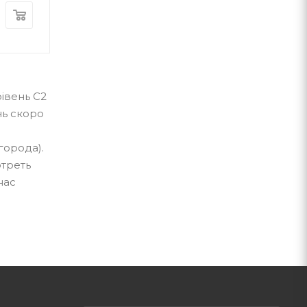
550
грн
550
грн
івень C2
нь скоро
города).
отреть
нас