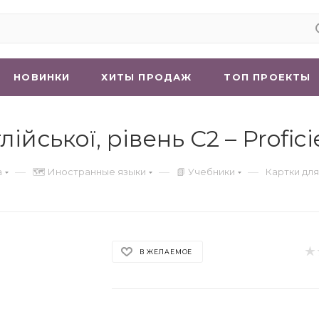
НОВИНКИ
ХИТЫ ПРОДАЖ
ТОП ПРОЕКТЫ
йської, рівень C2 – Proficie
—
—
—
а
🗺 Иностранные языки
📗 Учебники
Картки для 
В ЖЕЛАЕМОЕ