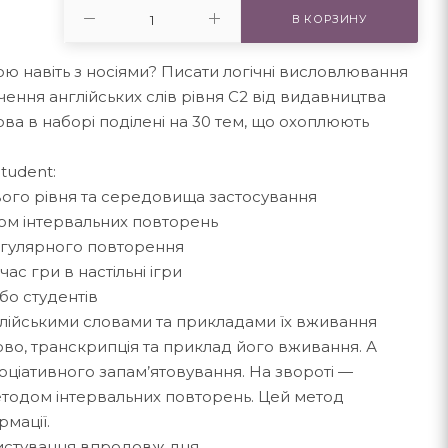
В КОРЗИНУ
ю навіть з носіями? Писати логічні висловлювання
вчення англійських слів рівня С2 від видавництва
слова в наборі поділені на 30 тем, що охоплюють
tudent:
свого рівня та середовища застосування
дом інтервальних повторень
егулярного повторення
ас гри в настільні ігри
бо студентів
нглійськими словами та прикладами їх вживання
слово, транскрипція та приклад його вживання. А
ціативного запам’ятовування. На звороті —
етодом інтервальних повторень. Цей метод
мації.
истування впродовж дня.