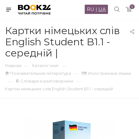
0
RU
|
UA
Картки німецьких слів
English Student B1.1 -
середній |
—
—
Главная
Каталог книг
—
🌍 Познавательная литература
🗺 Иностранные языки
—
—
📔 Словари и разговорники
Картки німецьких слів English Student B1.1 - середній