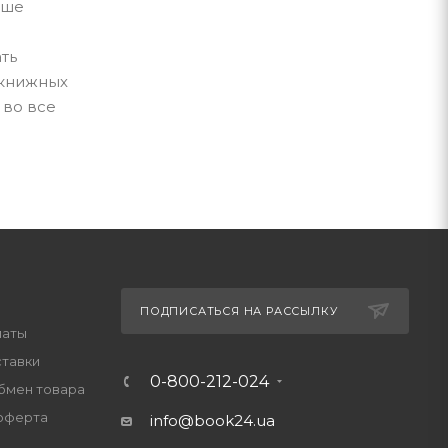
аше
ть
 книжных
 во все
ПОДПИСАТЬСЯ НА РАССЫЛКУ
латы
ставки
0-800-212-024
обмен товара
оферта
info@book24.ua