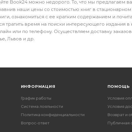
сайте Book24 можно недорого. То, что мы предлагаем в
сравнив наши цены со стоимостью книг в стационарном
ниги, ознакомиться с ее кратким содержанием и почита
тся тратить время на поиски интересующего издания в
нлайн или по телефону. Осуществляем доставку заказов
е, Львов и др.
ИНФОРМАЦИЯ
ПОМОЩЬ
График работы
Условия оп
Система лояльности
Условия до
Политика конфиденциальности
Возврат и 
Вопрос-ответ
Публичная 