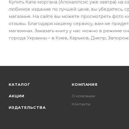
Купить Ката-моргана (Апокаліпсис уже завтра) на 
любимое издание по лучшей цене, вы убедитесь, 
магазине. На сайте вы можете просмотреть фото к
отзывы. Благодаря нашему сервису, вам не приде
магазинах. Заказать книгу у нас можно в режиме о
города Украины – в Киев, Харьков, Днепр, Запорожь
КАТАЛОГ
КОМПАНИЯ
АКЦИИ
О компании
Контакты
ИЗДАТЕЛЬСТВА