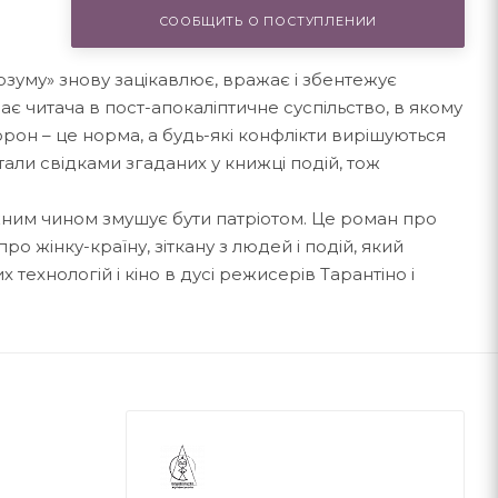
СООБЩИТЬ О ПОСТУПЛЕНИИ
розуму» знову зацікавлює, вражає і збентежує
є читача в пост-апокаліптичне суспільство, в якому
борон – це норма, а будь-які конфлікти вирішуються
али свідками згаданих у книжці подій, тож
жним чином змушує бути патріотом. Це роман про
 про жінку-країну, зіткану з людей і подій, який
ехнологій і кіно в дусі режисерів Тарантіно і