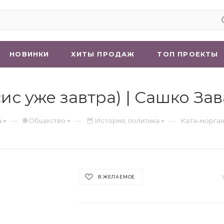
НОВИНКИ
ХИТЫ ПРОДАЖ
ТОП ПРОЕКТЫ
ис уже завтра) | Сашко За
—
—
—
а
🌐 Общество
🦉 История, политика
Ката-морган
В ЖЕЛАЕМОЕ