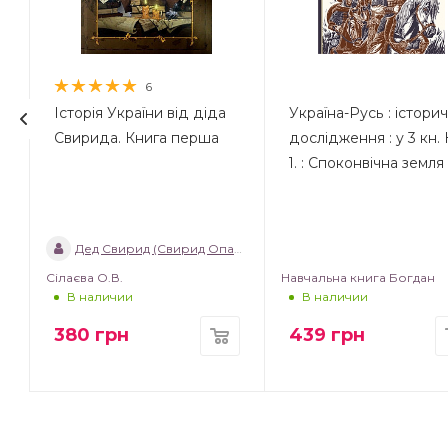
6
Історія України від діда
Україна-Русь : істори
Свирида. Книга перша
дослідження : у 3 кн. 
1. : Споконвічна земля
Дед Свирид (Свирид Опанасович)
Сілаєва О.В.
Навчальна книга Богдан
В наличии
В наличии
380
грн
439
грн