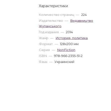
Характеристики
Количество страниц
—
224
Издательство
—
Видавництво
Жупанського
Год издания
—
2014
Жанр
—
История, политика
Формат
—
128x200 мм
Серия
—
NonFiction
ISBN
—
978-966-2355-51-2
Язык
—
Украинский