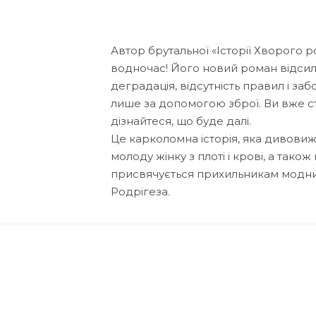
Автор брутальної «Історії Хворого 
водночас! Його новий роман відсила
деградація, відсутність правил і за
лише за допомогою зброї. Ви вже ст
дізнайтеся, що буде далі.
Це карколомна історія, яка дивови
молоду жінку з плоті і крові, а також
присвячується прихильникам модних т
Родрігеза.