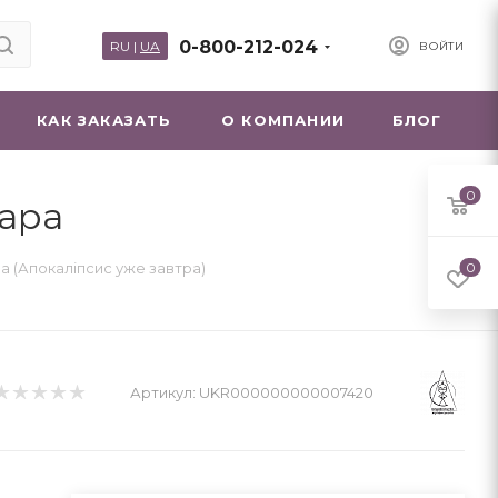
0-800-212-024
RU
|
UA
ВОЙТИ
КАК ЗАКАЗАТЬ
О КОМПАНИИ
БЛОГ
0
вара
а (Апокаліпсис уже завтра)
0
Артикул:
UKR000000000007420