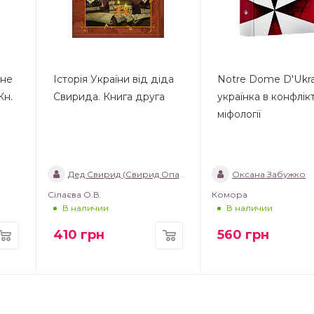
чне
Історія України від діда
Notre Dome D'Ukra
Кн.
Свирида. Книга друга
українка в конфлікт
міфології
Дед Свирид (Свирид Опанасович)
Оксана Забужко
Сілаєва О.В.
Комора
В наличии
В наличии
410
грн
560
грн