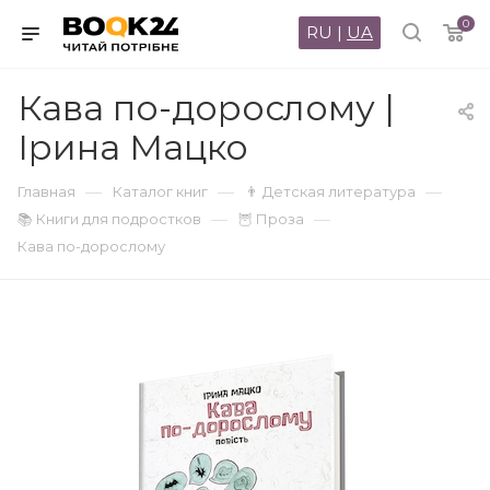
0
RU
|
UA
Кава по-дорослому |
Ірина Мацко
—
—
—
Главная
Каталог книг
👨 Детская литература
—
—
📚 Книги для подростков
🦉 Проза
Кава по-дорослому