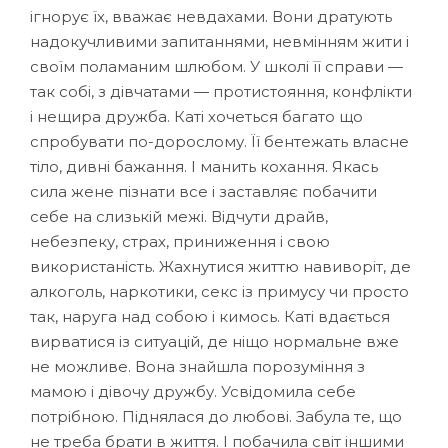
ігнорує їх, вважає невдахами. Вони дратують
надокучливими запитаннями, невмінням жити і
своїм поламаним шлюбом. У школі її справи —
так собі, з дівчатами — протистояння, конфлікти
і нещира дружба. Каті хочеться багато що
спробувати по-дорослому. Її бентежать власне
тіло, дивні бажання. І манить кохання. Якась
сила жене пізнати все і заставляє побачити
себе на слизькій межі. Відчути драйв,
небезпеку, страх, приниження і свою
використаність. Жахнутися життю навиворіт, де
алкоголь, наркотики, секс із примусу чи просто
так, наруга над собою і кимось. Каті вдається
вирватися із ситуацій, де ніщо нормальне вже
не можливе. Вона знайшла порозуміння з
мамою і дівочу дружбу. Усвідомила себе
потрібною. Піднялася до любові. Забула те, що
не треба брати в життя. І побачила світ іншими