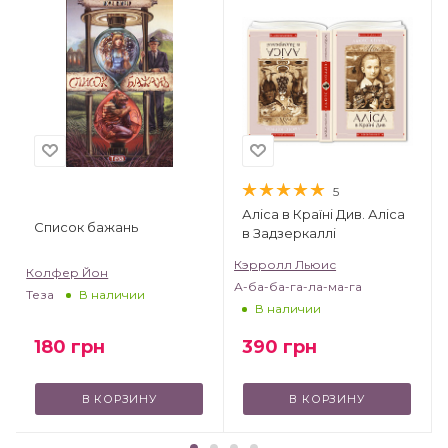
5
Аліса в Країні Див. Аліса
Список бажань
в Задзеркаллі
Кэрролл Льюис
Колфер Йон
А-ба-ба-га-ла-ма-га
Теза
В наличии
В наличии
180
грн
390
грн
В КОРЗИНУ
В КОРЗИНУ