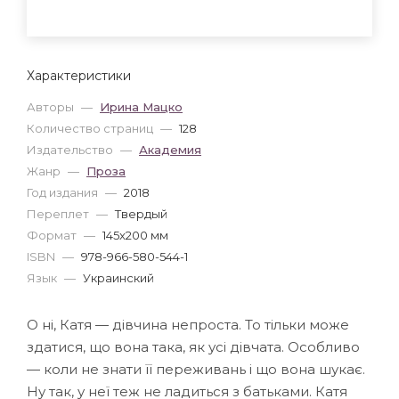
Характеристики
Авторы
—
Ирина Мацко
Количество страниц
—
128
Издательство
—
Академия
Жанр
—
Проза
Год издания
—
2018
Переплет
—
Твердый
Формат
—
145x200 мм
ISBN
—
978-966-580-544-1
Язык
—
Украинский
О ні, Катя — дівчина непроста. То тільки може
здатися, що вона така, як усі дівчата. Особливо
— коли не знати її переживань і що вона шукає.
Ну так, у неї теж не ладиться з батьками. Катя