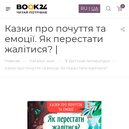
0
RU
|
UA
Казки про почуття та
емоції. Як перестати
жалітися? |
—
—
—
Главная
Каталог книг
👨 Детская литература
Казки про почуття та емоції. Як перестати жалітися?