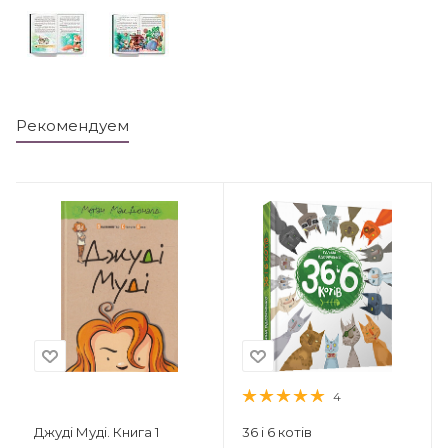
Рекомендуем
4
Джуді Муді. Книга 1
36 і 6 котів