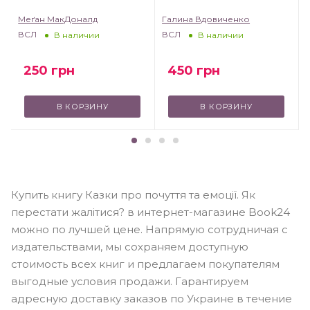
Меґан МакДоналд
Галина Вдовиченко
ВСЛ
ВСЛ
В наличии
В наличии
250
грн
450
грн
В КОРЗИНУ
В КОРЗИНУ
Купить книгу Казки про почуття та емоції. Як
перестати жалітися? в интернет-магазине Book24
можно по лучшей цене. Напрямую сотрудничая с
издательствами, мы сохраняем доступную
стоимость всех книг и предлагаем покупателям
выгодные условия продажи. Гарантируем
адресную доставку заказов по Украине в течение