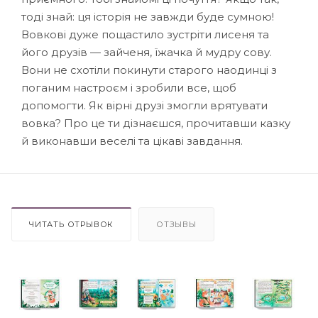
тоді знай: ця історія не завжди буде сумною!
Вовкові дуже пощастило зустріти лисеня та
його друзів — зайченя, їжачка й мудру сову.
Вони не схотіли покинути старого наодинці з
поганим настроєм і зробили все, щоб
допомогти. Як вірні друзі змогли врятувати
вовка? Про це ти дізнаєшся, прочитавши казку
й виконавши веселі та цікаві завдання.
ЧИТАТЬ ОТРЫВОК
ОТЗЫВЫ