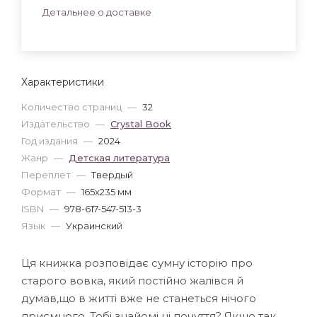
Детальнее о доставке
Характеристики
Количество страниц
—
32
Издательство
—
Crystal Book
Год издания
—
2024
Жанр
—
Детская литература
Переплет
—
Твердый
Формат
—
165x235 мм
ISBN
—
978-617-547-513-3
Язык
—
Украинский
Ця книжка розповідає сумну історію про
старого вовка, який постійно жалівся й
думав,що в житті вже не станеться нічого
приємного. Тобі знайомі ці почуття? Якщо так,