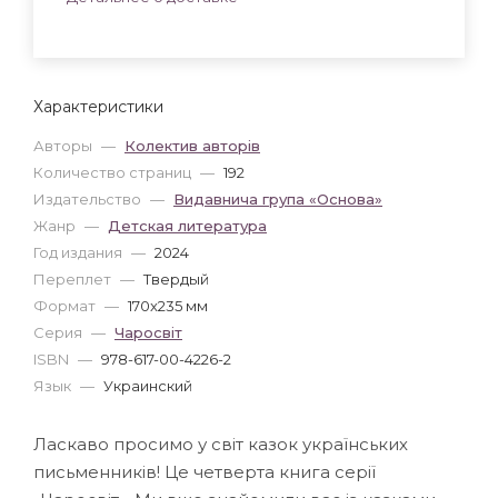
Характеристики
Авторы
—
Колектив авторів
Количество страниц
—
192
Издательство
—
Видавнича група «Основа»
Жанр
—
Детская литература
Год издания
—
2024
Переплет
—
Твердый
Формат
—
170x235 мм
Серия
—
Чаросвіт
ISBN
—
978-617-00-4226-2
Язык
—
Украинский
Ласкаво просимо у світ казок українських
письменників! Це четверта книга серії