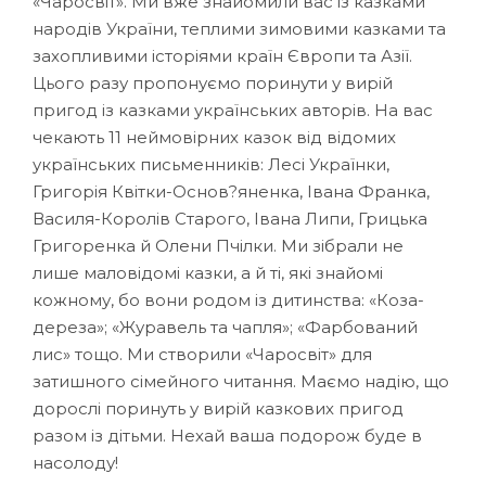
«Чаросвіт». Ми вже знайомили вас із казками
народів України, теплими зимовими казками та
захопливими історіями країн Європи та Азії.
Цього разу пропонуємо поринути у вирій
пригод із казками українських авторів. На вас
чекають 11 неймовірних казок від відомих
українських письменників: Лесі Українки,
Григорія Квітки-Основ?яненка, Івана Франка,
Василя-Королів Старого, Івана Липи, Грицька
Григоренка й Олени Пчілки. Ми зібрали не
лише маловідомі казки, а й ті, які знайомі
кожному, бо вони родом із дитинства: «Коза-
дереза»; «Журавель та чапля»; «Фарбований
лис» тощо. Ми створили «Чаросвіт» для
затишного сімейного читання. Маємо надію, що
дорослі поринуть у вирій казкових пригод
разом із дітьми. Нехай ваша подорож буде в
насолоду!