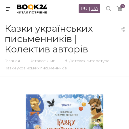
0
RU
|
UA
Казки українських
письменників |
Колектив авторів
—
—
—
Главная
Каталог книг
👨 Детская литература
Казки українських письменників