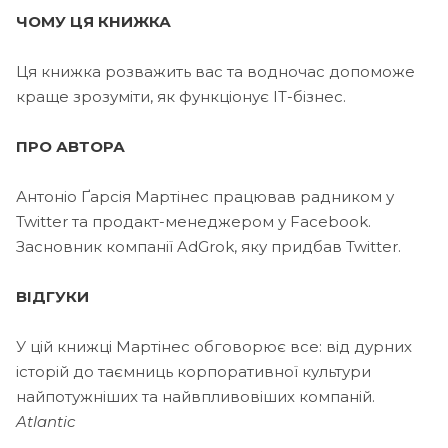
ЧОМУ ЦЯ КНИЖКА
Ця книжка розважить вас та водночас допоможе
краще зрозуміти, як функціонує ІТ-бізнес.
ПРО АВТОРА
Антоніо Ґарсія Мартінес працював радником у
Twitter та продакт-менеджером у Facebook.
Засновник компанії AdGrok, яку придбав Twitter.
ВІДГУКИ
У цій книжці Мартінес обговорює все: від дурних
історій до таємниць корпоративної культури
найпотужніших та найвпливовіших компаній.
Atlantic