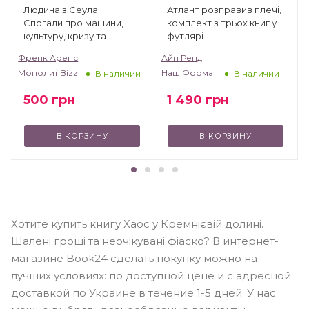
Людина з Сеула.
Атлант розправив плечі,
Спогади про машини,
комплект з трьох книг у
культуру, кризу та
футлярі
несподівані веселощі у
Френк Аренс
Айн Ренд
корейському
Монолит Bizz
Наш Формат
В наличии
В наличии
корпоративному гіганті
500
грн
1 490
грн
В КОРЗИНУ
В КОРЗИНУ
Хотите купить книгу Хаос у Кремнієвій долині.
Шалені гроші та неочікувані фіаско? В интернет-
магазине Book24 сделать покупку можно на
лучших условиях: по доступной цене и с адресной
доставкой по Украине в течение 1-5 дней. У нас