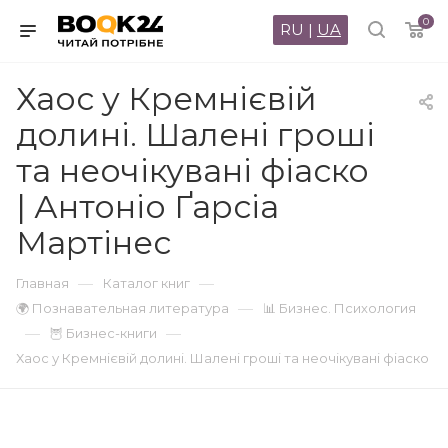
0
RU
|
UA
Хаос у Кремнієвій
долині. Шалені гроші
та неочікувані фіаско
| Антоніо Ґарсіа
Мартінес
—
—
Главная
Каталог книг
—
🌍 Познавательная литература
📊 Бизнес. Психология
—
—
🦉 Бизнес-книги
Хаос у Кремнієвій долині. Шалені гроші та неочікувані фіаско