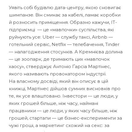
Уявіть собі будівлю дата-центру, якою сновигає
шимпанзе. Він смикає за кабелі, ламає коробки
й розносить приміщення. Образно кажучи, ІТ-
підприємці — це «мавпочки» суспільства, які
руйнують усе: Uber — службу таксі, Airbnb —
готельний сервіс, Netflix — телебачення, Tinder
— налагодження стосунків. А Кремнієва долина
— це зоопарк, де тримають цих «мавпочок
хаосу», стверджує Антоніо Ґарсіа Мартінес,
якого називають провокатором індустрії.
На власному досвіді, який він описує в цій
книжці, Мартінес дійшов сумних висновків про
те, як усе влаштовано. Інвестори — це люди, у
яких грошей більше, ніж часу, наймані
працівники — це люди, у яких часу більше, ніж
грошей, стартапи — це бізнес-експерименти за
чужі гроші, а маркетинг схожий на секс: за