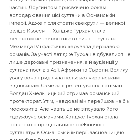
частин. Другий том присвячено рокам
володарювання цієї султани в Османській
імперії. Адже після страти свекрухи — великої
валіде Кьосем — Хатідже Турхан стала
регентом неповнолітнього сина — султана
Мехмеда ІV і фактично керувала державою
османів. За участі Хатідже Турхан відбувалися не
лише державні призначення, а й аудієнції у
султана послів з Азії, Африки та Європи. Велику
увагу вона приділяла польсько-українським
відносинам. Саме за її регентування гетьман
Богдан Хмельницький отримав османський
протекторат. Утім, невдовзі він перейшов на бік
московитів. Але навіть це не зіпсувало його
«дружбу» з османами. Хатідже Турхан стала
останньою представницею «Жіночого
султанату» в Османській імперії, засновницею