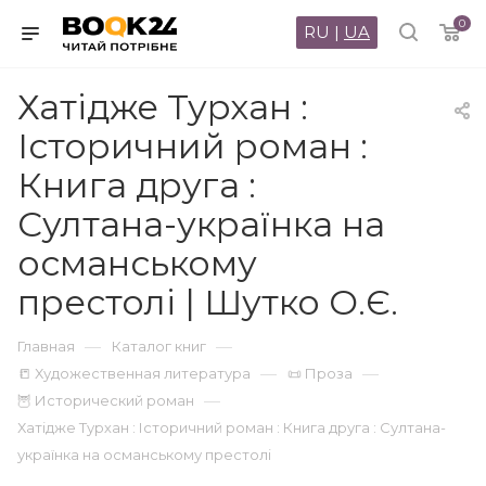
0
RU
|
UA
Хатідже Турхан :
Історичний роман :
Книга друга :
Султана-українка на
османському
престолі | Шутко О.Є.
—
—
Главная
Каталог книг
—
—
📒 Художественная литература
📜 Проза
—
🦉 Исторический роман
Хатідже Турхан : Історичний роман : Книга друга : Султана-
українка на османському престолі