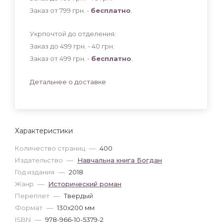
Заказ от 799 грн. -
бесплатно
.
Укрпочтой до отделения:
Заказ до 499 грн. - 40
грн
.
Заказ от 499 грн. -
бесплатно
.
Детальнее о доставке
Характеристики
Количество страниц
—
400
Издательство
—
Навчальна книга Богдан
Год издания
—
2018
Жанр
—
Исторический роман
Переплет
—
Твердый
Формат
—
130x200 мм
ISBN
—
978-966-10-5379-2