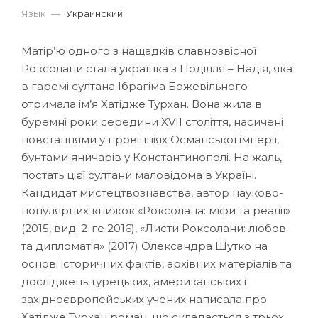
Язык
—
Украинский
Матір’ю одного з нащадків славнозвісної
Роксолани стала українка з Поділля – Надія, яка
в гаремі султана Ібрагіма Божевільного
отримала ім’я Хатідже Турхан. Вона жила в
буремні роки середини XVII століття, насичені
повстаннями у провінціях Османської імперії,
бунтами яничарів у Константинополі. На жаль,
постать цієї султани маловідома в Україні.
Кандидат мистецтвознавства, автор науково-
популярних книжок «Роксолана: міфи та реалії»
(2015, вид. 2-ге 2016), «Листи Роксолани: любов
та дипломатія» (2017) Олександра Шутко на
основі історичних фактів, архівних матеріалів та
досліджень турецьких, американських і
західноєвропейських учених написала про
Хатідже Турхан роман, що складається з трьох