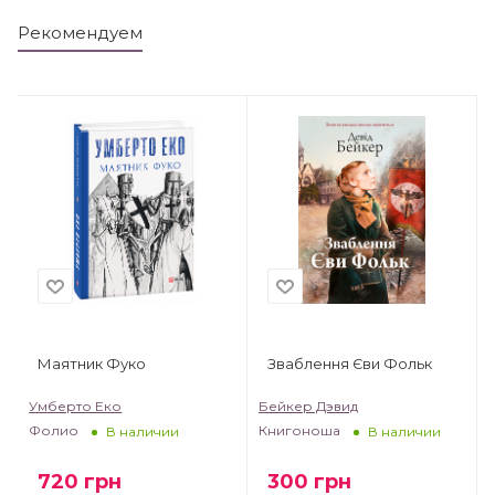
Рекомендуем
Маятник Фуко
Зваблення Єви Фольк
Умберто Еко
Бейкер Дэвид
Фолио
Книгоноша
В наличии
В наличии
720
грн
300
грн