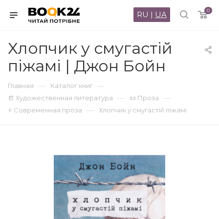
0
RU
|
UA
Хлопчик у смугастій
піжамі | Джон Бойн
—
—
Главная
Каталог книг
—
—
📒 Художественная литература
📜 Проза
—
⭐ Современная проза
Хлопчик у смугастій піжамі