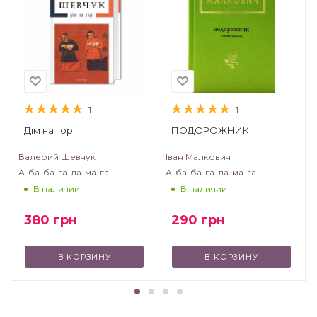
1
1
Дім на горі
ПОДОРОЖНИК.
Валерий Шевчук
Іван Малкович
А-ба-ба-га-ла-ма-га
А-ба-ба-га-ла-ма-га
В наличии
В наличии
380
грн
290
грн
В КОРЗИНУ
В КОРЗИНУ