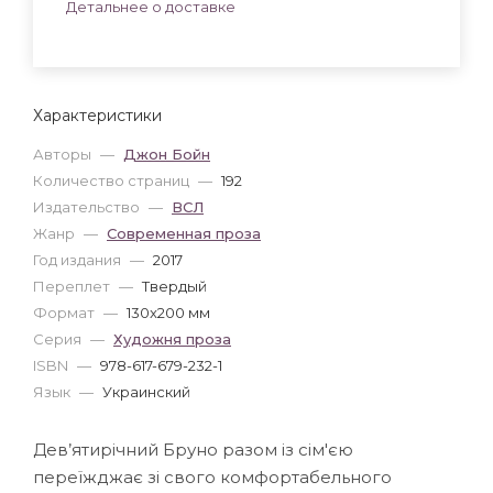
Детальнее о доставке
Характеристики
Авторы
—
Джон Бойн
Количество страниц
—
192
Издательство
—
ВСЛ
Жанр
—
Современная проза
Год издания
—
2017
Переплет
—
Твердый
Формат
—
130x200 мм
Серия
—
Художня проза
ISBN
—
978-617-679-232-1
Язык
—
Украинский
Дев’ятирічний Бруно разом із сім'єю
переїжджає зі свого комфортабельного