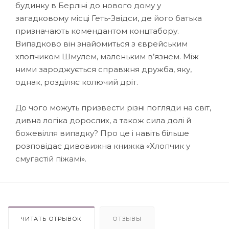
будинку в Берліні до нового дому у
загадковому місці Геть-Звідси, де його батька
призначають комендантом концтабору.
Випадково він знайомиться з єврейським
хлопчиком Шмулем, маленьким в’язнем. Між
ними зароджується справжня дружба, яку,
однак, розділяє колючий дріт.
До чого можуть призвести різні погляди на світ,
дивна логіка дорослих, а також сила долі й
божевілля випадку? Про це і навіть більше
розповідає дивовижна книжка «Хлопчик у
смугастій піжамі».
ЧИТАТЬ ОТРЫВОК
ОТЗЫВЫ