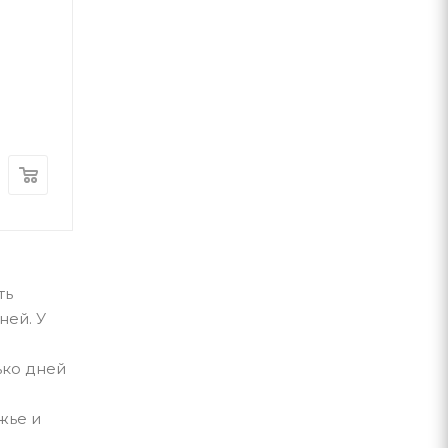
Частина третя. А є А
Айн Ренд
Бернар Верб
Наш Формат
Terra Incognita
В наличии
В наличии
470
грн
530
грн
ть
ней. У
ько дней
жье и