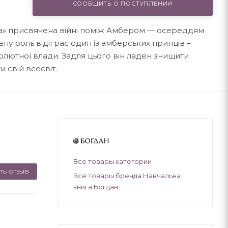
СООБЩИТЬ О ПОСТУПЛЕНИИ
ра» присвячена війні поміж Амбером — осереддям
овну роль відіграє один із амберських принців –
олютної влади. Задля цього він ладен знищити
 свій всесвіт.
Все товары категории
ТЬ ОТЗЫВ
Все товары бренда Навчальна
книга Богдан