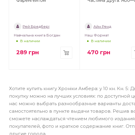
Фаренгейтом
Частина друга. Або
Рей Бредбері
Айн Ренд
Навчальна книга Богдан
Наш Формат
В наличии
В наличии
289
грн
470
грн
Хотите купить книгу Хроніки Амбера: у 10 кн. Кн. 5
покупку можно на лучших условиях: по доступной це
нас можно выбрать разнообразные варианты достав
самостоятельно в пункте выдачи товаров. Решив в
сможете наслаждаться чтением любимого издания.
покупателей, фото и краткое содержание книг. Отп
другие города.