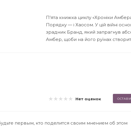
П’ята книжка циклу «Хроніки Амбе
Порядку — і Хаосом. У цій війні осн
зрадник Бранд, який запрагнув абс
Амбер, щоби на його руїнах створити
Нет оценок
ОСТАВИ
будьте первым, кто поделится своим мнением об этом