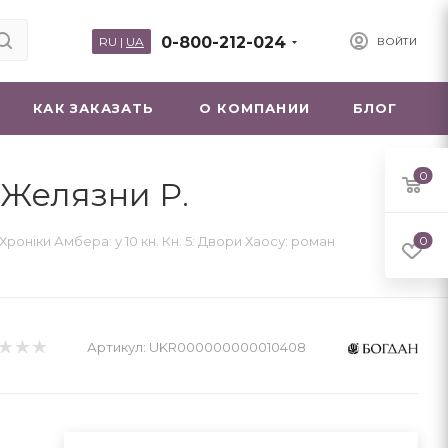
0-800-212-024
RU
|
UA
ВОЙТИ
КАК ЗАКАЗАТЬ
О КОМПАНИИ
БЛОГ
0
| Желязни Р.
Хроніки Амбера: у 10 кн. Кн. 5: Двори Хаосу: роман
0
Артикул:
UKR000000000010408