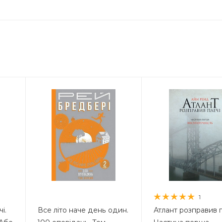
1
і.
Все літо наче день один.
Атлант розправив п