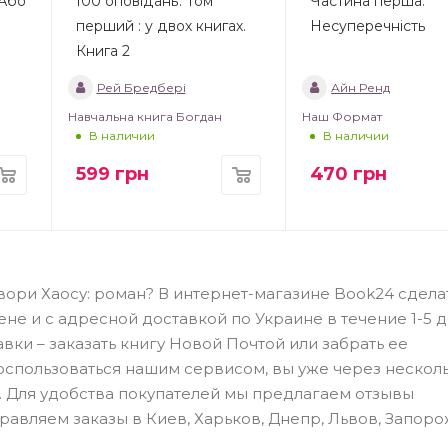
—Або
100 оповідань. Том
Частина перша.
перший : у двох книгах.
Несуперечність
Книга 2
Рей Бредбері
Айн Ренд
Навчальна книга Богдан
Наш Формат
В наличии
В наличии
599
грн
470
грн
: Двори Хаосу: роман? В интернет-магазине Book24 сдела
не и с адресной доставкой по Украине в течение 1-5 д
ки – заказать книгу Новой Почтой или забрать ее
оспользоваться нашим сервисом, вы уже через нескол
 Для удобства покупателей мы предлагаем отзывы
равляем заказы в Киев, Харьков, Днепр, Львов, Запоро