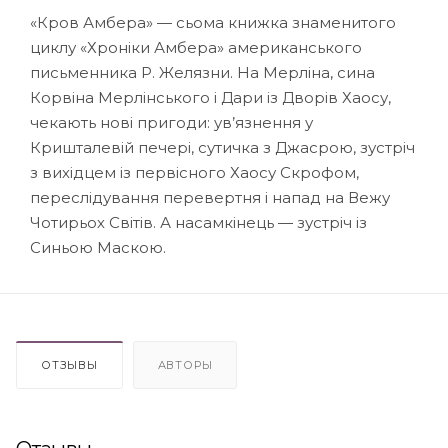
«Кров Амбера» — сьома книжка знаменитого
циклу «Хроніки Амбера» американського
письменника Р. Желязни. На Мерліна, сина
Корвіна Мерлінського і Дари із Дворів Хаосу,
чекають нові пригоди: ув’язнення у
Кришталевій печері, сутичка з Джасрою, зустріч
з вихідцем із первісного Хаосу Скрофом,
переслідування перевертня і напад на Вежу
Чотирьох Світів. А насамкінець — зустріч із
Синьою Маскою.
ОТЗЫВЫ
АВТОРЫ