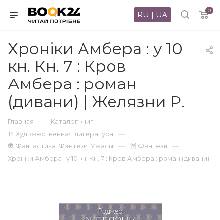
0
RU
|
UA
Хроніки Амбера : у 10
кн. Кн. 7 : Кров
Амбера : роман
(дивани) | Желязни Р.
—
—
Главная
Каталог книг
—
📒 Художественная литература
—
—
👽 Фантастика. Фэнтези. Ужасы
🦉 Фэнтези
Хроніки Амбера : у 10 кн. Кн. 7 : Кров Амбера : роман (дивани)