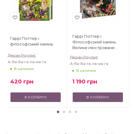
Гаррі Поттер і
Гаррі Поттер і
Філософський камінь.
філософський камінь
Велике ілюстроване
видання
Джоан Роулінг
Джоан Роулінг
А-ба-ба-га-ла-ма-га
А-ба-ба-га-ла-ма-га
В наличии
В наличии
420
грн
1 190
грн
В КОРЗИНУ
В КОРЗИНУ