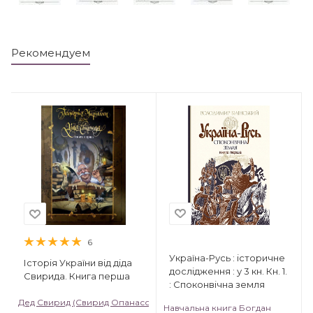
Рекомендуем
6
Україна-Русь : історичне
Історія України від діда
дослідження : у 3 кн. Кн. 1.
Свирида. Книга перша
: Споконвічна земля
Дед Свирид (Свирид Опанасович)
Навчальна книга Богдан