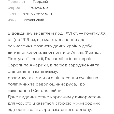
Переплет
—
Твердый
Формат
—
170x240 мм
ISBN
—
978-617-7672-57-8
Язык
—
Украинский
В довіднику висвітлені події XVI ст. — початку ХХ
ст. (до 1919 р.), що мають значення для
осмислення розвитку даних країн в добу
активної колоніальної політики Англії, Франції,
Португалії, Іспанії, Голландії та інших країн
Європи та Америки, в період зародження та
становлення капіталізму,
розвитку та активного піднесення суспільно-
політичних та революційних рухів, і до
закінчення І Світової війни.
Дане видання стане корисним у використанні
для усіх, хто цікавиться історією міжнародних
відносин країн афро-азіатського регіону,