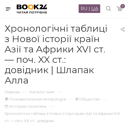
0
RU
|
UA
Хронологічні таблиці
з Нової історії країн
Aзії та Aфрики XVІ ст.
— поч. XX ст.:
довідник | Шлапак
Алла
—
—
Главная
Каталог книг
—
—
🌍 Познавательная литература
🌐 Общество
—
🦉 История, политика
Хронологічні таблиці з Нової історії країн Aзії та Aфрики XVІ
ст. — поч. XX ст.: довідник