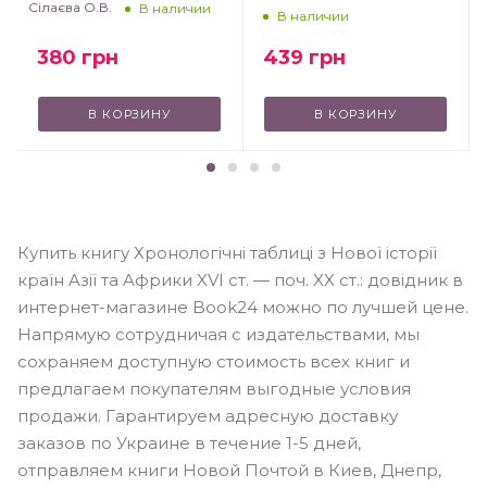
Сілаєва О.В.
В наличии
В наличии
380
грн
439
грн
В КОРЗИНУ
В КОРЗИНУ
Купить книгу Хронологічні таблиці з Нової історії
країн Aзії та Aфрики XVІ ст. — поч. XX ст.: довідник в
интернет-магазине Book24 можно по лучшей цене.
Напрямую сотрудничая с издательствами, мы
сохраняем доступную стоимость всех книг и
предлагаем покупателям выгодные условия
продажи. Гарантируем адресную доставку
заказов по Украине в течение 1-5 дней,
отправляем книги Новой Почтой в Киев, Днепр,