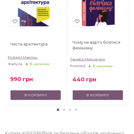
Чому не варто боятися
Чиста архітектура
фемінізму
Роберт Мартин
Тамара Марценюк
Фабула
В наличии
Комора
В наличии
990
грн
440
грн
В КОРЗИНУ
В КОРЗИНУ
Купить КІБЕРВІЙНА та безпека об'єктів критичної