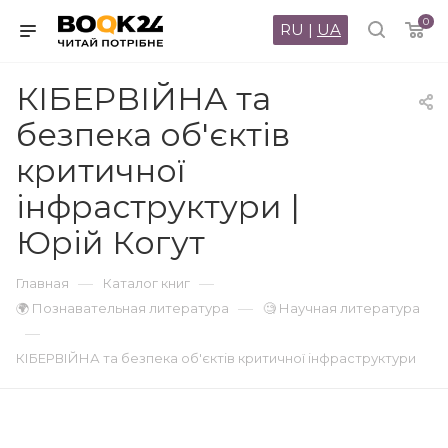
0
RU
|
UA
КІБЕРВІЙНА та
безпека об'єктів
критичної
інфраструктури |
Юрій Когут
—
—
Главная
Каталог книг
—
🌍 Познавательная литература
🧐 Научная литература
—
КІБЕРВІЙНА та безпека об'єктів критичної інфраструктури