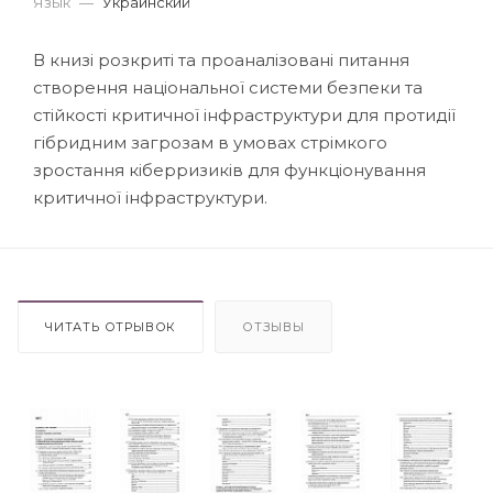
Язык
—
Украинский
В книзі розкриті та проаналізовані питання
створення національної системи безпеки та
стійкості критичної інфраструктури для протидії
гібридним загрозам в умовах стрімкого
зростання кіберризиків для функціонування
критичної інфраструктури.
ЧИТАТЬ ОТРЫВОК
ОТЗЫВЫ