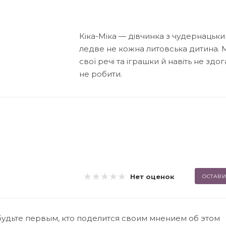
Кіка-Міка — дівчинка з чудернацьким
ледве не кожна литовська дитина. 
свої речі та іграшки й навіть не зд
не робити.
Нет оценок
ОСТАВИ
будьте первым, кто поделится своим мнением об этом