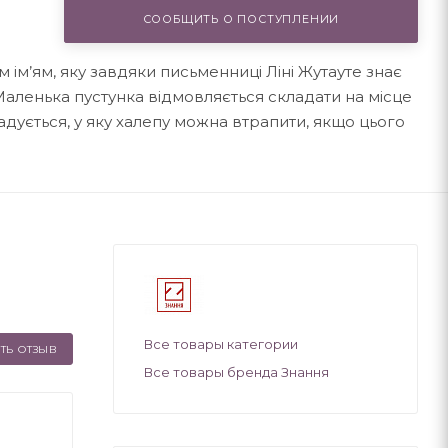
СООБЩИТЬ О ПОСТУПЛЕНИИ
 ім’ям, яку завдяки письменниці Ліні Жутауте знає
Маленька пустунка відмовляється складати на місце
огадується, у яку халепу можна втрапити, якщо цього
Все товары категории
ТЬ ОТЗЫВ
Все товары бренда Знання