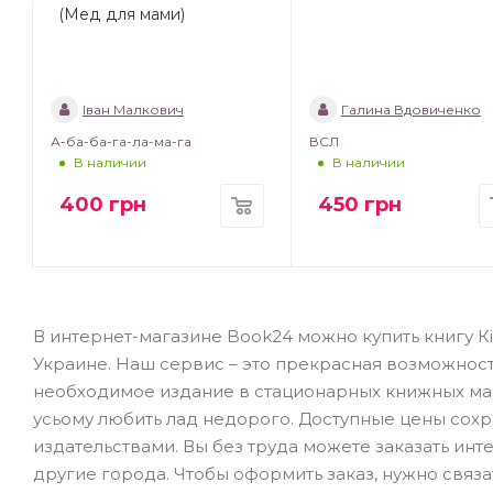
(Мед для мами)
Іван Малкович
Галина Вдовиченко
А-ба-ба-га-ла-ма-га
ВСЛ
В наличии
В наличии
400
грн
450
грн
В интернет-магазине Book24 можно купить книгу Кік
Украине. Наш сервис – это прекрасная возможност
необходимое издание в стационарных книжных магаз
усьому любить лад недорого. Доступные цены сохр
издательствами. Вы без труда можете заказать инт
другие города. Чтобы оформить заказ, нужно связ