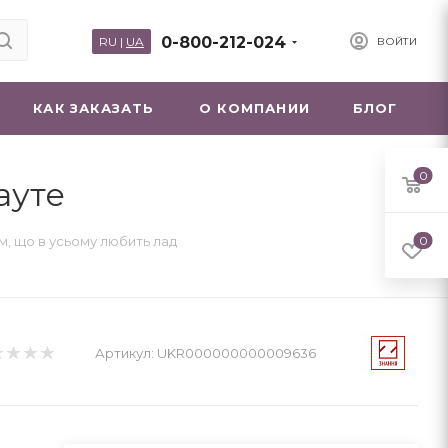
0-800-212-024
RU
|
UA
ВОЙТИ
КАК ЗАКАЗАТЬ
О КОМПАНИИ
БЛОГ
0
ауте
ом, що в усьому любить лад
0
Артикул:
UKR000000000009636