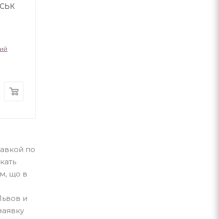
ИСЬК
скарбу
ий
Андрій Кокотюха
Юрій Винничу
А-ба-ба-га-ла-ма-га
А-ба-ба-га-ла-ма-г
В наличии
В наличии
280
грн
300
грн
тавкой по
кать
м, що в
Львов и
заявку