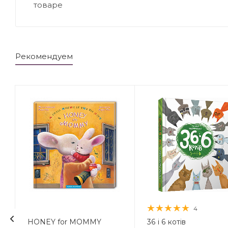
товаре
Рекомендуем
4
HONEY for MOMMY
36 і 6 котів