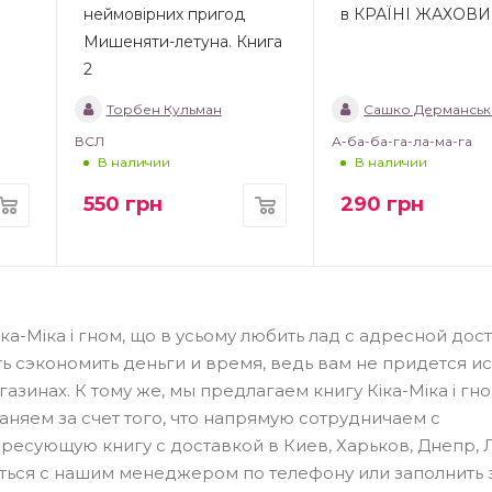
неймовірних пригод
в КРАЇНІ ЖАХОВ
Мишеняти-летуна. Книга
2
Торбен Кульман
Сашко Дерманськ
ВСЛ
А-ба-ба-га-ла-ма-га
В наличии
В наличии
550
грн
290
грн
а-Міка і гном, що в усьому любить лад с адресной дос
ь сэкономить деньги и время, ведь вам не придется ис
инах. К тому же, мы предлагаем книгу Кіка-Міка і гно
аняем за счет того, что напрямую сотрудничаем с
ересующую книгу с доставкой в Киев, Харьков, Днепр, 
аться с нашим менеджером по телефону или заполнить 