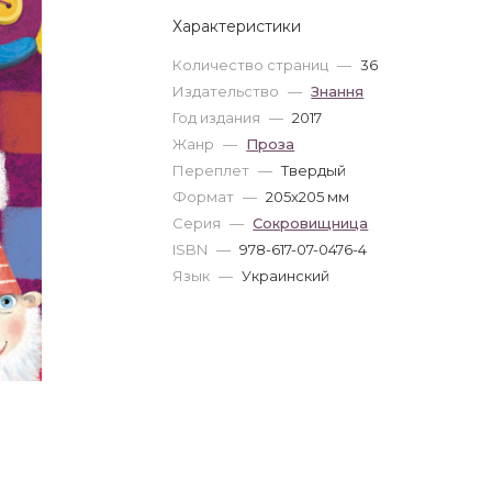
Характеристики
Количество страниц
—
36
Издательство
—
Знання
Год издания
—
2017
Жанр
—
Проза
Переплет
—
Твердый
Формат
—
205x205 мм
Серия
—
Сокровищница
ISBN
—
978-617-07-0476-4
Язык
—
Украинский