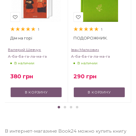
1
1
Дім на горі
ПОДОРОЖНИК.
Валерий Шевчук
Іван Малкович
А-ба-ба-га-ла-ма-га
А-ба-ба-га-ла-ма-га
В наличии
В наличии
380
грн
290
грн
В КОРЗИНУ
В КОРЗИНУ
В интернет-магазине Book24 можно купить книгу