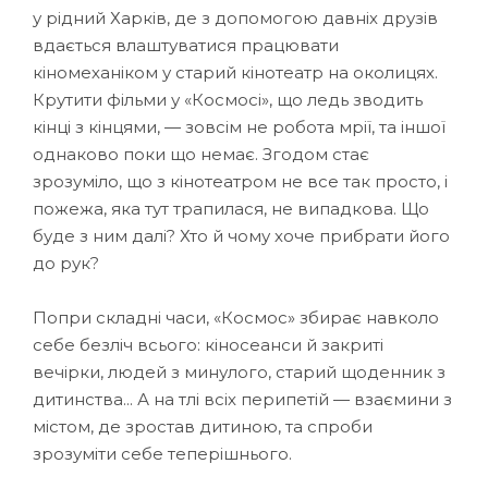
у рідний Харків, де з допомогою давніх друзів
вдається влаштуватися працювати
кіномеханіком у старий кінотеатр на околицях.
Крутити фільми у «Космосі», що ледь зводить
кінці з кінцями, — зовсім не робота мрії, та іншої
однаково поки що немає. Згодом стає
зрозуміло, що з кінотеатром не все так просто, і
пожежа, яка тут трапилася, не випадкова. Що
буде з ним далі? Хто й чому хоче прибрати його
до рук?
Попри складні часи, «Космос» збирає навколо
себе безліч всього: кіносеанси й закриті
вечірки, людей з минулого, старий щоденник з
дитинства... А на тлі всіх перипетій — взаємини з
містом, де зростав дитиною, та спроби
зрозуміти себе теперішнього.