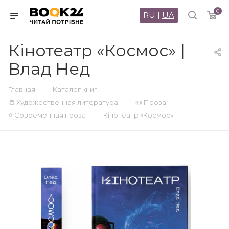
0
RU
|
UA
Кінотеатр «Космос» |
Влад Нед
—
—
Главная
Каталог книг
—
—
📒 Художественная литература
📜 Проза
—
⭐ Современная проза
Кінотеатр «Космос»