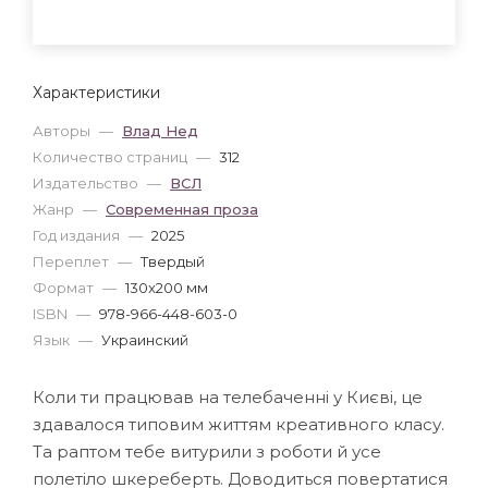
Характеристики
Авторы
—
Влад Нед
Количество страниц
—
312
Издательство
—
ВСЛ
Жанр
—
Современная проза
Год издания
—
2025
Переплет
—
Твердый
Формат
—
130x200 мм
ISBN
—
978-966-448-603-0
Язык
—
Украинский
Коли ти працював на телебаченні у Києві, це
здавалося типовим життям креативного класу.
Та раптом тебе витурили з роботи й усе
полетіло шкереберть. Доводиться повертатися