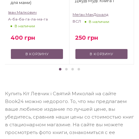
Джуді Муді. Книга 1
для мами)
Іван Малкович
Меґан МакДоналд
А-ба-ба-га-ла-ма-га
ВСЛ
В наличии
В наличии
250
грн
400
грн
В КОРЗИНУ
В КОРЗИНУ
Купить Кіт Левчик і Святий Миколай на сайте
Book24 можно недорого. То, что мы предлагаем
ваше любимое издание по лучшей цене, вы
убедитесь, сравнив наши цены со стоимостью книг
в стационарном магазине. На сайте вы можете
просмотреть фото книги, ознакомиться с ее