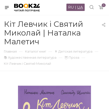
0
RU
|
UA
Кіт Левчик і Святий
Миколай | Наталка
Малетич
—
—
—
Главная
Каталог книг
👨 Детская литература
—
—
📚 Художественная литература
🦉 Проза
Кіт Левчик і Святий Миколай