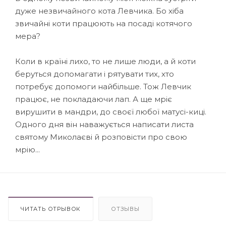
дуже незвичайного кота Левчика. Бо хіба
звичайні коти працюють на посаді котячого
мера?
Коли в країні лихо, то не лише люди, а й коти
беруться допомагати і рятувати тих, хто
потребує допомоги найбільше. Тож Левчик
працює, не покладаючи лап. А ще мріє
вирушити в мандри, до своєї любої матусі-киці.
Одного дня він наважується написати листа
святому Миколаєві й розповісти про свою
мрію...
ЧИТАТЬ ОТРЫВОК
ОТЗЫВЫ