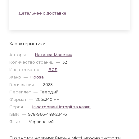
Детальнее о доставке
Характеристики
Авторы
—
Наталка Малетич
Количество страниц
—
32
Издательство
—
ВСЛ
Жанр
—
Проза
Год издания
—
2023
Переплет
—
Твердый
Формат
—
205x240 мм
Серия
—
Ілюстровані історії та казки
ISBN
—
978-966-448-234-6
Язык
—
Украинский
В одному незвичайному місті можна зустріти