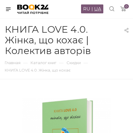
0
RU
|
UA
КНИГА LOVE 4.0.
Жінка, що кохає |
Колектив авторів
—
—
—
Главная
Каталог книг
Скидки
КНИГА LOVE 4.0. Жінка, що кохає