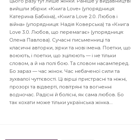
цього разу тут лише жінки. Раніше у видавництві
вийшли збірки: «Книга Love» (упорядниця:
Катерина Бабкіна), «Книга Love 2.0. Любов і
війна» (упорядниця: Надія Коверська) та «Книга
Love 3.0. Любов, що перемагає» (упорядниця:
Олена Павлова). Сучасні письменниці та
класичні авторки, зірки та нові імена. Поетки, що
воюють, і поетки, що зцілюють — і не тільки
словом, а й на полі бою. Та словом насамперед.
Бо зараз — час жінок. Час небаченої сили та
зухвалої чуттєвості. Ці вірші пристрасні та ніжні,
прозорі та відверті, повітряні та вогненні
водночас. Радісні й болісні, як сама любов. Бо
так кохати може тільки українська жінка…