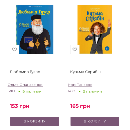
Любомир Гузар
Кузьма Скрябін
Ольга Опанасенко
Ігор Панасов
IPIO
IPIO
В наличии
В наличии
153
грн
165
грн
В КОРЗИНУ
В КОРЗИНУ