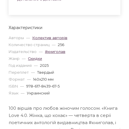
Характеристики
Авторы
—
Колектив авторів
Количество страниц
—
256
Издательство
—
#книголав
Жанр
—
Скидки
Год издания
—
2025
Переплет
—
Твердый
Формат
—
140x210 мм
ISBN
—
978-617-8439-67-5
Язык
—
Украинский
100 віршів про любов жіночим голосом. «Книга
Love 4.0. Жінка, що кохає» — четверта в серії
поетичних антологій видавництва #книголав, і