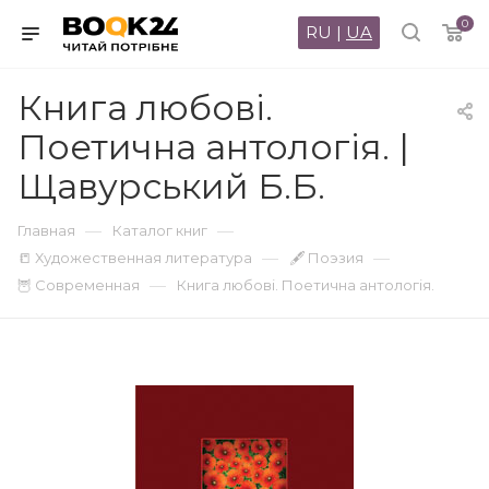
0
RU
|
UA
Книга любові.
Поетична антологія. |
Щавурський Б.Б.
—
—
Главная
Каталог книг
—
—
📒 Художественная литература
🖋 Поэзия
—
🦉 Современная
Книга любові. Поетична антологія.