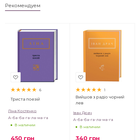
Рекомендуем
6
1
Вийшов з радіо чорний
Триста поезій
лев
Ліна Костенко
Іван Драч
А-ба-ба-га-ла-ма-га
А-ба-ба-га-ла-ма-га
В наличии
В наличии
450
грн
340
грн