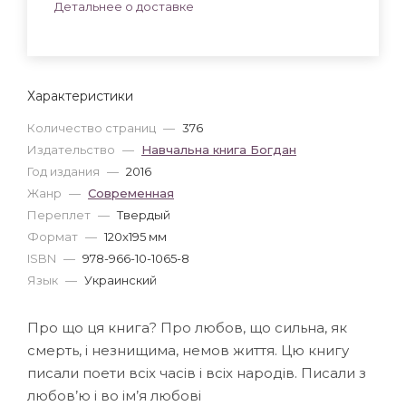
Детальнее о доставке
Характеристики
Количество страниц
—
376
Издательство
—
Навчальна книга Богдан
Год издания
—
2016
Жанр
—
Современная
Переплет
—
Твердый
Формат
—
120x195 мм
ISBN
—
978-966-10-1065-8
Язык
—
Украинский
Про що ця книга? Про любов, що сильна, як
смерть, і незнищима, немов життя. Цю книгу
писали поети всіх часів і всіх народів. Писали з
любов’ю і во ім’я любові