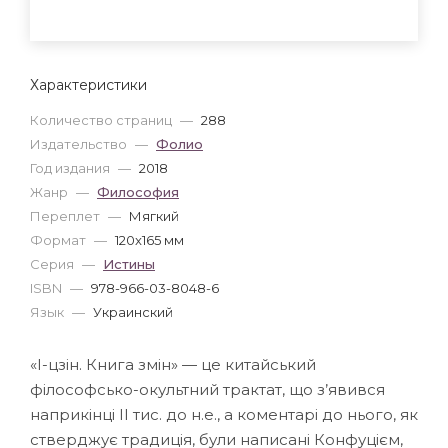
Характеристики
Количество страниц
—
288
Издательство
—
Фолио
Год издания
—
2018
Жанр
—
Философия
Переплет
—
Мягкий
Формат
—
120x165 мм
Серия
—
Истины
ISBN
—
978-966-03-8048-6
Язык
—
Украинский
«І-цзін. Книга змін» — це китайський
філософсько-окультний трактат, що з’явився
наприкінці II тис. до н.е., а коментарі до нього, як
стверджує традиція, були написані Конфуцієм,