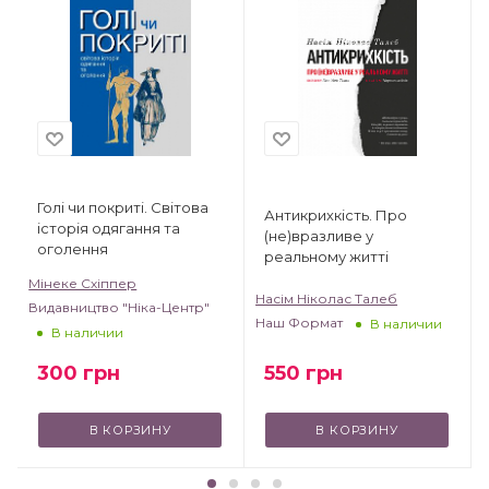
Голі чи покриті. Світова
Антикрихкість. Про
історія одягання та
(не)вразливе у
оголення
реальному житті
Мінеке Схіппер
Насім Ніколас Талеб
Видавництво "Ніка-Центр"
T
Наш Формат
В наличии
В наличии
300
грн
550
грн
В КОРЗИНУ
В КОРЗИНУ