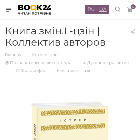
0
RU
|
UA
Книга змін.І -цзін |
Коллектив авторов
—
—
Главная
Каталог книг
—
🌍 Познавательная литература
🧘 Духовное развитие
—
—
💭 Философия
Книга змін.І -цзін