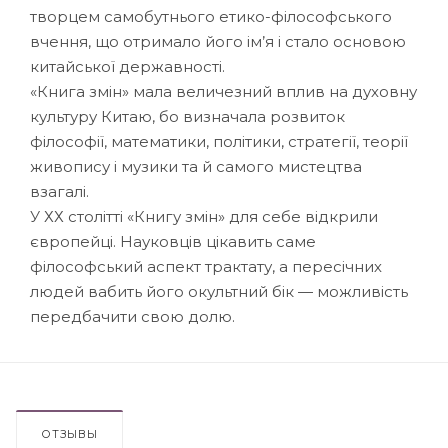
творцем самобутнього етико-філософського
вчення, що отримало його ім’я і стало основою
китайської державності.
«Книга змін» мала величезний вплив на духовну
культуру Китаю, бо визначала розвиток
філософії, математики, політики, стратегії, теорії
живопису і музики та й самого мистецтва
взагалі.
У ХХ столітті «Книгу змін» для себе відкрили
європейці. Науковців цікавить саме
філософський аспект трактату, а пересічних
людей вабить його окультний бік — можливість
передбачити свою долю.
ОТЗЫВЫ