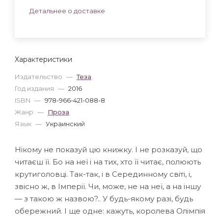
Детальнее о доставке
Характеристики
Издательство
—
Теза
Год издания
—
2016
ISBN
—
978-966-421-088-8
Жанр
—
Проза
Язык
—
Украинский
Нікому не показуй цю книжку. І не розказуй, що
читаєш її. Бо на неї і на тих, хто її читає, полюють
крутиголовці. Так-так, і в Серединному світі, і,
звісно ж, в Імперії. Чи, може, не на неї, а на іншу
— з такою ж назвою?.. У будь-якому разі, будь
обережний. І ще одне: кажуть, королева Олімпія