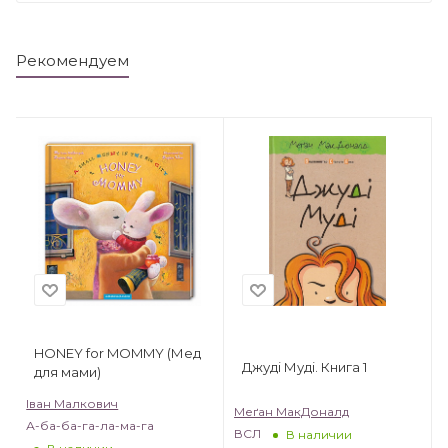
Рекомендуем
HONEY for MOMMY (Мед
Джуді Муді. Книга 1
для мами)
Іван Малкович
Меґан МакДоналд
А-ба-ба-га-ла-ма-га
ВСЛ
В наличии