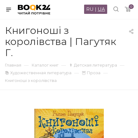
0
RU
|
UA
Книгоноші з
королівства | Пагутяк
Г.
—
—
—
Главная
Каталог книг
👨 Детская литература
—
—
📚 Художественная литература
🦉 Проза
Книгоноші з королівства