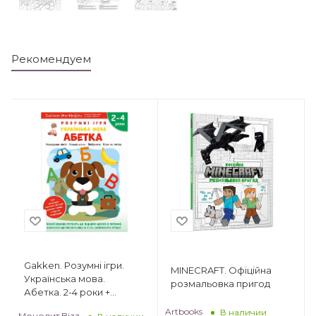
Рекомендуем
Gakken. Розумні ігри.
MINECRAFT. Офіційна
Українська мова.
розмальовка пригод
Абетка. 2-4 роки +
наліпки і багаторазові
Artbooks
В наличии
Монолит Bizz