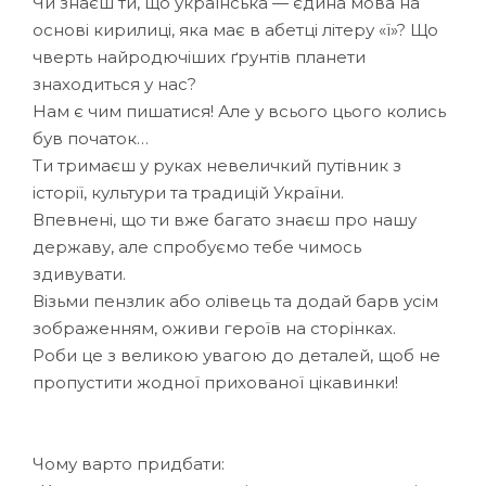
Чи знаєш ти, що українська — єдина мова на
основi кирилицi, яка має в абетцi лiтеру «ї»? Що
чверть найродючiших ґрунтiв планети
знаходиться у нас?
Нам є чим пишатися! Але у всього цього колись
був початок…
Ти тримаєш у руках невеличкий путiвник з
iсторiї, культури та традицiй України.
Впевненi, що ти вже багато знаєш про нашу
державу, але спробуємо тебе чимось
здивувати.
Вiзьми пензлик або олiвець та додай барв усiм
зображенням, оживи героїв на сторiнках.
Роби це з великою увагою до деталей, щоб не
пропустити жодної прихованої цiкавинки!
Чому варто придбати: