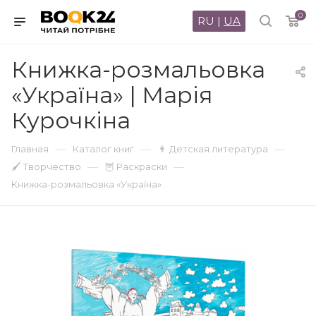
0
RU
|
UA
Книжка-розмальовка
«Україна» | Марія
Курочкіна
—
—
—
Главная
Каталог книг
👨 Детская литература
—
—
🖌 Творчество
🦉 Раскраски
Книжка-розмальовка «Україна»