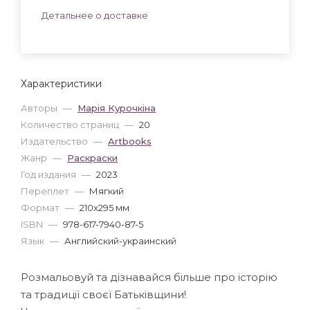
Детальнее о доставке
Характеристики
Авторы
—
Марія Курочкіна
Количество страниц
—
20
Издательство
—
Artbooks
Жанр
—
Раскраски
Год издания
—
2023
Переплет
—
Мягкий
Формат
—
210x295 мм
ISBN
—
978-617-7940-87-5
Язык
—
Английский-украинский
Розмальовуй та дізнавайся більше про історію
та традиції своєї Батьківщини!