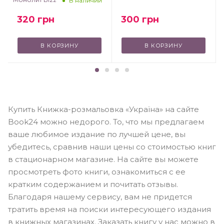
В наличии
сторінки для малювання
300
грн
320
грн
В КОРЗИНУ
В КОРЗИНУ
Купить Книжка-розмальовка «Україна» на сайте
Book24 можно недорого. То, что мы предлагаем
ваше любимое издание по лучшей цене, вы
убедитесь, сравнив наши цены со стоимостью книг
в стационарном магазине. На сайте вы можете
просмотреть фото книги, ознакомиться с ее
кратким содержанием и почитать отзывы.
Благодаря нашему сервису, вам не придется
тратить время на поиски интересующего издания
в книжных магазинах. Заказать книгу у нас можно в