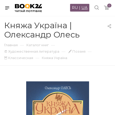
0
RU
|
UA
Княжа Україна |
Олександр Олесь
—
—
Главная
Каталог книг
—
—
📒 Художественная литература
🖋 Поэзия
—
🦉 Классическая
Княжа Україна