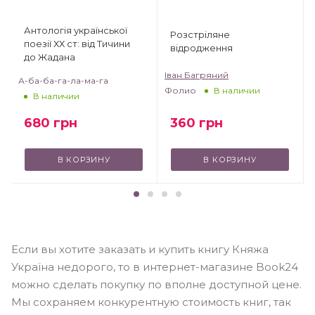
Антологія української
Розстріляне
поезії ХХ ст: від Тичини
відродження
до Жадана
Іван Багряний
А-ба-ба-га-ла-ма-га
Фолио
В наличии
В наличии
360
грн
680
грн
В КОРЗИНУ
В КОРЗИНУ
Если вы хотите заказать и купить книгу Княжа
Україна недорого, то в интернет-магазине Book24
можно сделать покупку по вполне доступной цене.
Мы сохраняем конкурентную стоимость книг, так