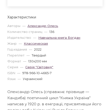
Характеристики
Авторы
—
Александр Олесь
Количество страниц
—
136
Издательство
—
Навчальна книга Богдан
Жанр
—
Классическая
Год издания
—
2022
Переплет
—
Твердый
Формат
—
130x200 мм
Серия
—
Серія "Світовид"
ISBN
—
978-966-10-4665-7
Язык
—
Украинский
Олександр Олесь (справжнє прізвище —
Кандиба) поетичний цикл “Княжа Україна”
написав у 1920 р. в еміграції, присвятивши його