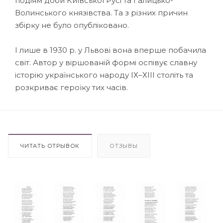
подіям доби Київської Русі та Галицько-
Волинського князівства. Та з різних причин
збірку не було опубліковано.
І лише в 1930 р. у Львові вона вперше побачила
світ. Автор у віршованій формі оспівує славну
історію українського народу ІХ–ХІІІ століть та
розкриває героїку тих часів.
ЧИТАТЬ ОТРЫВОК
ОТЗЫВЫ