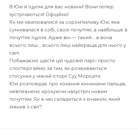
В Юкі й Іцуомі для вас новини! Вони тепер
зустрічаються! Офіційно!
Як ми хвилювалися за сором’язливу Юкі, яка
сумнівалася в собі, своїх почуттях, а найбільше в
почуттях Іцуомі. Адже він — такий… а вона
всього лиш… всього лиш найкраща для нього у
світі.
Побажаємо щастя цій чудовій парі і просто
спостерігаймо за тим, як розвиваються
стосунки у ніжній історії Суу Морішіти.
Юкі розповідає про кохання кінчиками пальців,
невпевнено крокуючи назустріч новим
почуттям. Як в неї складеться з юнаком, який
змінив її світ?