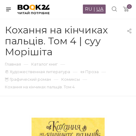
0
RU
|
UA
Кохання на кінчиках
пальців. Том 4 | суу
Морішіта
—
—
Главная
Каталог книг
—
—
📒 Художественная литература
📜 Проза
—
—
🦉 Графический роман
Комиксы
Кохання на кінчиках пальців. Том 4