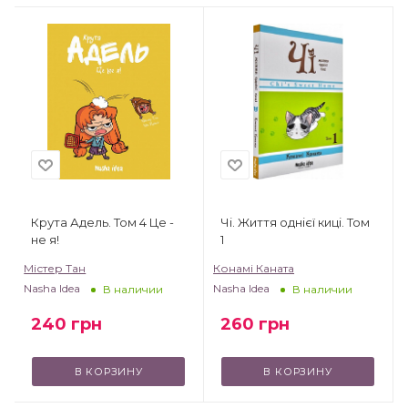
Крута Адель. Том 4 Це -
Чі. Життя однієї киці. Том
не я!
1
Містер Тан
Конамі Каната
Nasha Idea
Nasha Idea
В наличии
В наличии
240
грн
260
грн
В КОРЗИНУ
В КОРЗИНУ