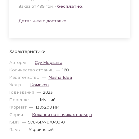
Заказ от 499 грн. -
бесплатно
.
Детальнее о доставке
Характеристики
Авторы
—
Суу Морішіта
Количество страниц
—
160
Издательство
—
Nasha Idea
Жанр
—
Комиксы
Год издания
—
2023
Переплет
—
Мягкий
Формат
—
130x200 мм
Серия
—
Кохання на кінчиках пальців
ISBN
—
978-617-7678-99-0
Язык
—
Украинский