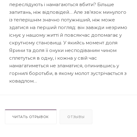
переслідують і намагаються вбити? Більше
запитань, ніж відповідей… Але зв’язок минулого
із теперішнім значно потужніший, ніж може
здатися на перший погляд: він завжди незримо
існує у нашому житті й повсякчас допомагає у
скрутному становищі. У якийсь момент доля
Ярини та доля її онуки несподіваним чином
сплетуться в одну, і кожна у свій час
намагатиметься не зламатися, опинившись у
горнилі боротьби, в якому молот зустрічається з
ковадлом…
ЧИТАТЬ ОТРЫВОК
ОТЗЫВЫ