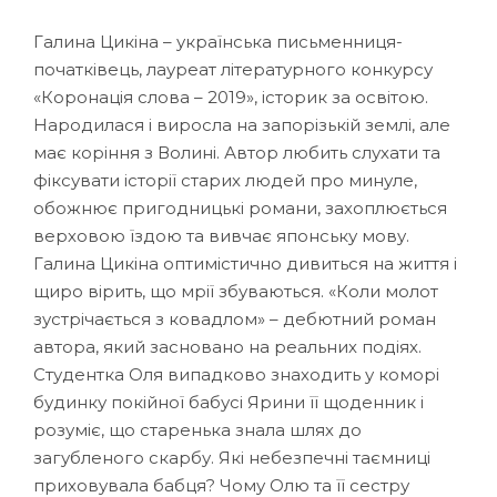
Галина Цикіна – українська письменниця-
початківець, лауреат літературного конкурсу
«Коронація слова – 2019», історик за освітою.
Народилася і виросла на запорізькій землі, але
має коріння з Волині. Автор любить слухати та
фіксувати історії старих людей про минуле,
обожнює пригодницькі романи, захоплюється
верховою їздою та вивчає японську мову.
Галина Цикіна оптимістично дивиться на життя і
щиро вірить, що мрії збуваються. «Коли молот
зустрічається з ковадлом» – дебютний роман
автора, який засновано на реальних подіях.
Студентка Оля випадково знаходить у коморі
будинку покійної бабусі Ярини її щоденник і
розуміє, що старенька знала шлях до
загубленого скарбу. Які небезпечні таємниці
приховувала бабця? Чому Олю та її сестру