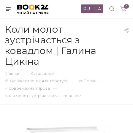
0
RU
|
UA
Коли молот
зустрічається з
ковадлом | Галина
Цикіна
—
—
Главная
Каталог книг
—
—
📒 Художественная литература
📜 Проза
—
⭐ Современная проза
Коли молот зустрічається з ковадлом