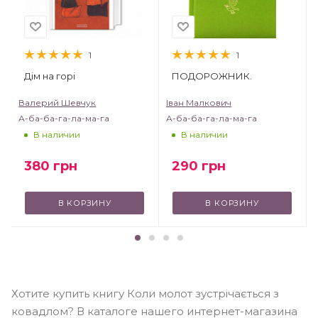
1
1
Дім на горі
ПОДОРОЖНИК.
Валерий Шевчук
Іван Малкович
А-ба-ба-га-ла-ма-га
А-ба-ба-га-ла-ма-га
В наличии
В наличии
380
грн
290
грн
В КОРЗИНУ
В КОРЗИНУ
Хотите купить книгу Коли молот зустрічається з
ковадлом? В каталоге нашего интернет-магазина