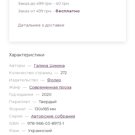
Заказ до 499 грн. - 40
грн
.
Заказ от 499 грн. -
бесплатно
.
Детальнее о доставке
Характеристики
Авторы
—
Галина Цикина
Количество страниц
—
272
Издательство
—
Фолио
Жанр
—
Современная проза
Год издания
—
2020
Переплет
—
Твердый
Формат
—
130x165 мм
Серия
—
Авторские собрания
ISBN
—
978-966-03-8973-1
Язык
—
Украинский