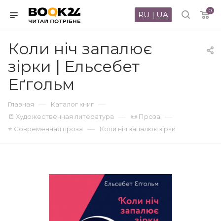
0
RU
|
UA
Коли ніч запалює
зірки | Ельсебет
Еґгольм
—
—
Главная
Каталог книг
—
—
📒 Художественная литература
📜 Проза
—
⭐ Современная проза
Коли ніч запалює зірки