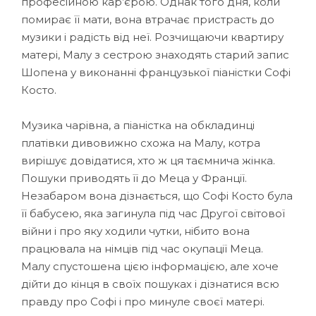
професійною кар’єрою. Однак того дня, коли
помирає її мати, вона втрачає пристрасть до
музики і радість від неї. Розчищаючи квартиру
матері, Малу з сестрою знаходять старий запис
Шопена у виконанні французької піаністки Софі
Косто.
Музика чарівна, а піаністка на обкладинці
платівки дивовижно схожа на Малу, котра
вирішує довідатися, хто ж ця таємнича жінка.
Пошуки приводять її до Меца у Франції.
Незабаром вона дізнається, що Софі Косто була
її бабусею, яка загинула під час Другої світової
війни і про яку ходили чутки, нібито вона
працювала на німців під час окупації Меца.
Малу спустошена цією інформацією, але хоче
дійти до кінця в своїх пошуках і дізнатися всю
правду про Софі і про минуле своєї матері.