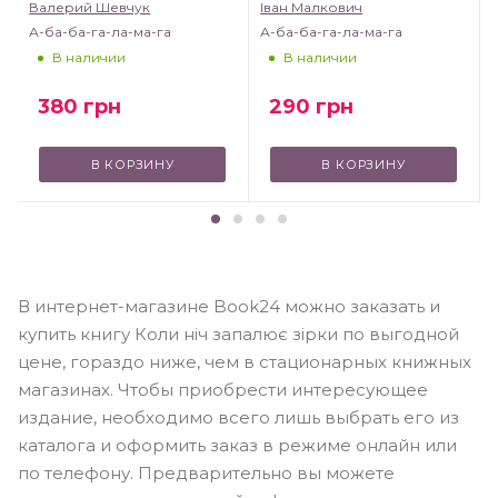
Валерий Шевчук
Іван Малкович
А-ба-ба-га-ла-ма-га
А-ба-ба-га-ла-ма-га
В наличии
В наличии
380
грн
290
грн
В КОРЗИНУ
В КОРЗИНУ
В интернет-магазине Book24 можно заказать и
купить книгу Коли ніч запалює зірки по выгодной
цене, гораздо ниже, чем в стационарных книжных
магазинах. Чтобы приобрести интересующее
издание, необходимо всего лишь выбрать его из
каталога и оформить заказ в режиме онлайн или
по телефону. Предварительно вы можете