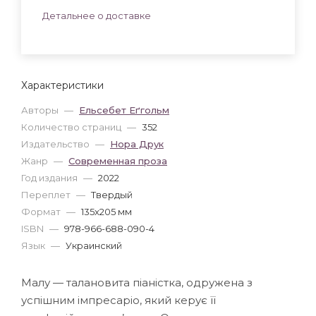
Детальнее о доставке
Характеристики
Авторы
—
Ельсебет Еґгольм
Количество страниц
—
352
Издательство
—
Нора Друк
Жанр
—
Современная проза
Год издания
—
2022
Переплет
—
Твердый
Формат
—
135x205 мм
ISBN
—
978-966-688-090-4
Язык
—
Украинский
Малу — талановита піаністка, одружена з
успішним імпресаріо, який керує її