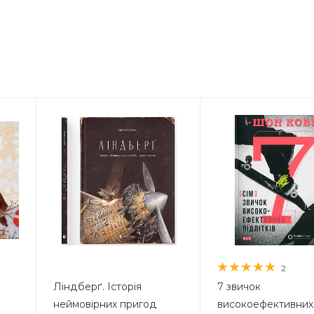
2
Ліндберґ. Історія
7 звичок
неймовірних пригод
високоефективних