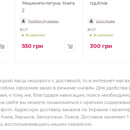
Мишеняти-летуна. Книга
підлітків
2
Торбен Кульман
Шон Кови
ВСЛ
ВСЛ
В наличии
В наличии
550
грн
300
грн
икодній заєць недорого с доставкой, то в интернет-мага
собом, оформив заказ в режиме онлайн. Для удобства
м, к тому же, благодаря навигации, поиск необходим
с на сайте вы можете ознакомиться с кратким содержа
 фото. Адресную доставку заказов по Украине гаранти
иев, Харьков, Запорожье, Львов. Доставка занимает 1-
сь, воспользовавшись нашим сервисом.