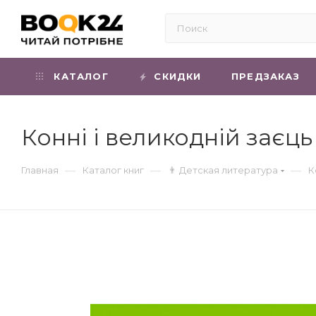
КАТАЛОГ
СКИДКИ
ПРЕДЗАКАЗ
Конні і великодній заєц
—
—
—
Главная
Каталог книг
👨 Детская литература
К