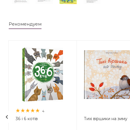
Рекомендуем
4
36 і 6 котів
Тихі віршики на зиму