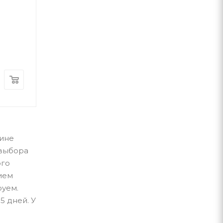
Бодо Шефер
ВСЛ
ВСЛ
В наличии
В наличии
280
грн
400
грн
зине
 выбора
ого
нием
руем.
5 дней. У