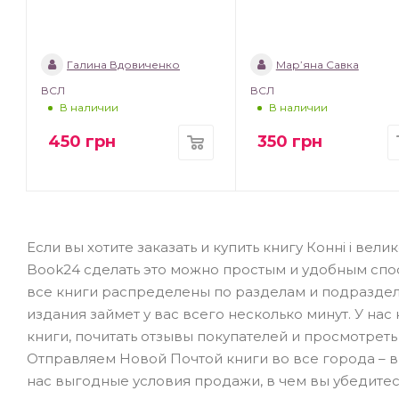
Галина Вдовиченко
Мар’яна Савка
ВСЛ
ВСЛ
В наличии
В наличии
450
грн
350
грн
Если вы хотите заказать и купить книгу Конні і вел
Book24 сделать это можно простым и удобным спо
все книги распределены по разделам и подраздела
издания займет у вас всего несколько минут. У на
книги, почитать отзывы покупателей и просмотреть
Отправляем Новой Почтой книги во все города – в К
нас выгодные условия продажи, в чем вы убедите