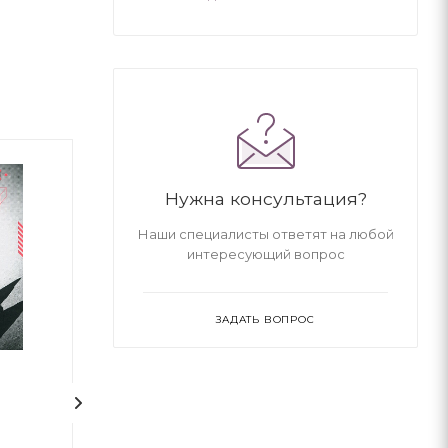
Нужна консультация?
Наши специалисты ответят на любой
интересующий вопрос
ЗАДАТЬ ВОПРОС
1
Кіра й таємниця бублика
Напівдикий. Кн