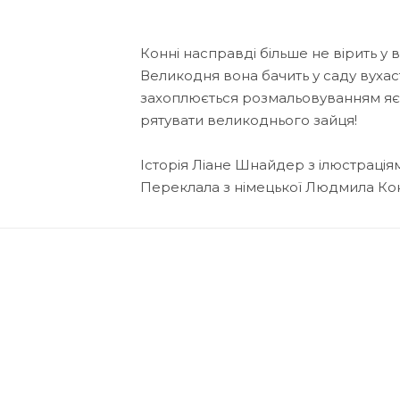
Конні насправді більше не вірить у
Великодня вона бачить у саду вухас
захоплюється розмальовуванням яєць
рятувати великоднього зайця!
Історія Ліане Шнайдер з ілюстраці
Переклала з німецької Людмила Ко