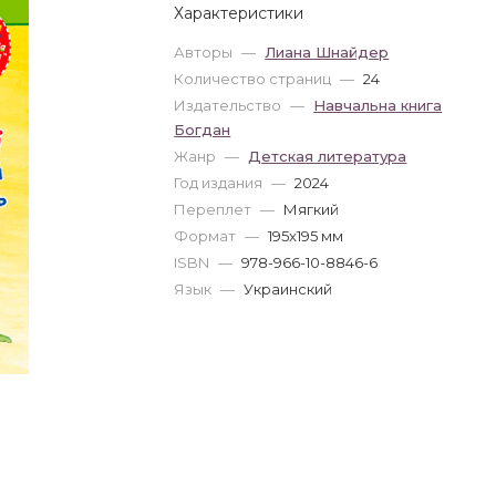
Характеристики
Авторы
—
Лиана Шнайдер
Количество страниц
—
24
Издательство
—
Навчальна книга
Богдан
Жанр
—
Детская литература
Год издания
—
2024
Переплет
—
Мягкий
Формат
—
195x195 мм
ISBN
—
978-966-10-8846-6
Язык
—
Украинский