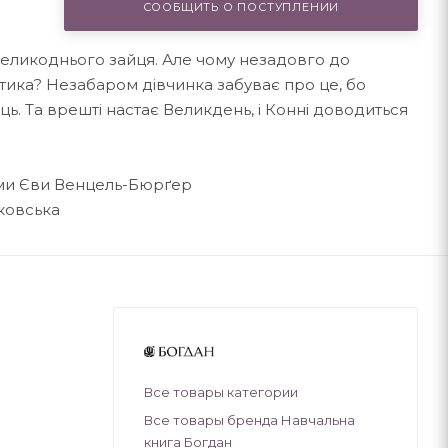
СООБЩИТЬ О ПОСТУПЛЕНИИ
 великоднього зайця. Але чому незадовго до
тика? Незабаром дівчинка забуває про це, бо
. Та врешті настає Великдень, і Конні доводиться
ями Єви Венцель-Бюрґер
ковська
Все товары категории
Все товары бренда Навчальна
книга Богдан