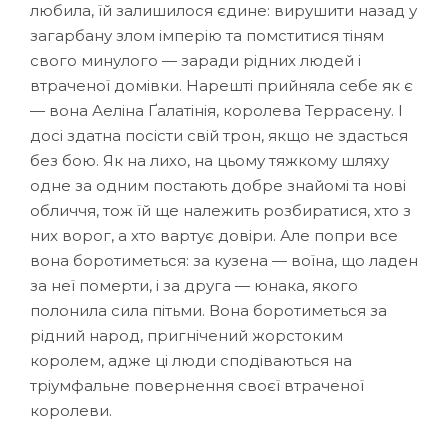
любила, їй залишилося єдине: вирушити назад у
загарбану злом імперію та помститися тіням
свого минулого — заради рідних людей і
втраченої домівки. Нарешті прийняла себе як є
— вона Аеліна Ґалатінія, королева Террасену. І
досі здатна посісти свій трон, якщо не здасться
без бою. Як на лихо, на цьому тяжкому шляху
одне за одним постають добре знайомі та нові
обличчя, тож їй ще належить розбиратися, хто з
них ворог, а хто вартує довіри. Але попри все
вона боротиметься: за кузена — воїна, що ладен
за неї померти, і за друга — юнака, якого
полонила сила пітьми. Вона боротиметься за
рідний народ, пригнічений жорстоким
королем, адже ці люди сподіваються на
тріумфальне повернення своєї втраченої
королеви.