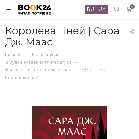
0
RU
|
UA
Королева тіней | Сара
Дж. Маас
—
—
Главная
Каталог книг
—
📒 Художественная литература
—
—
👽 Фантастика. Фэнтези. Ужасы
🦉 Фэнтези
Королева тіней