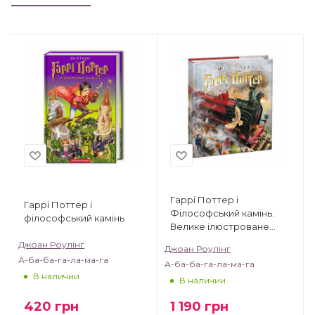
Гаррі Поттер і
Гаррі Поттер і
Філософський камінь.
філософський камінь
Велике ілюстроване
видання
Джоан Роулінг
Джоан Роулінг
А-ба-ба-га-ла-ма-га
А-ба-ба-га-ла-ма-га
В наличии
В наличии
420
грн
1 190
грн