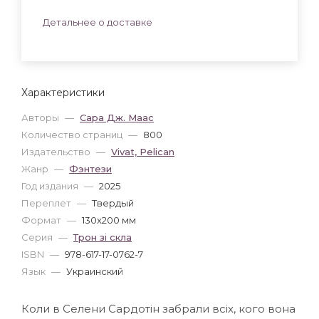
Детальнее о доставке
Характеристики
Авторы
—
Сара Дж. Маас
Количество страниц
—
800
Издательство
—
Vivat, Pelican
Жанр
—
Фэнтези
Год издания
—
2025
Переплет
—
Твердый
Формат
—
130x200 мм
Серия
—
Трон зі скла
ISBN
—
978-617-17-0762-7
Язык
—
Украинский
Коли в Селени Сардотін забрали всіх, кого вона