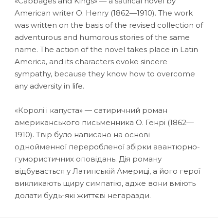
«Cabbages and Kings» — a satirical novel by
American writer O. Henry (1862—1910). The work
was written on the basis of the revised collection of
adventurous and humorous stories of the same
name. The action of the novel takes place in Latin
America, and its characters evoke sincere
sympathy, because they know how to overcome
any adversity in life.
«Королі і капуста» — сатиричний роман
американського письменника О. Генрі (1862—
1910). Твір було написано на основі
однойменної переробленої збірки авантюрно-
гумористичних оповідань. Дія роману
відбувається у Латинській Америці, а його герої
викликають щиру симпатію, адже вони вміють
долати будь-які життєві негаразди.