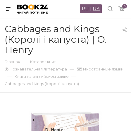
0
RU
|
UA
Cabbages and Kings
(Королі і капуста) | O.
Henry
—
—
Главная
Каталог книг
—
🌍 Познавательная литература
🗺 Иностранные языки
—
—
Книги на английском языке
Cabbages and Kings (Королі і капуста)