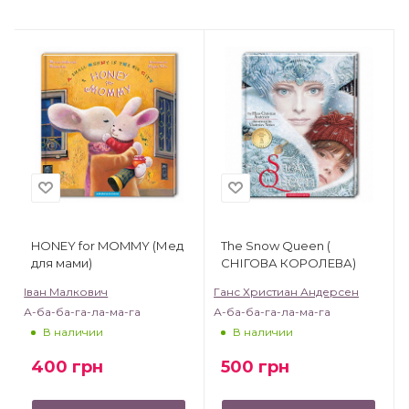
HONEY for MOMMY (Мед
The Snow Queen (
для мами)
CНІГОВА КОРОЛЕВА)
Іван Малкович
Ганс Христиан Андерсен
А-ба-ба-га-ла-ма-га
А-ба-ба-га-ла-ма-га
В наличии
В наличии
400
грн
500
грн