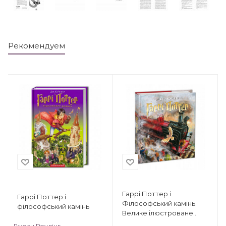
Рекомендуем
Гаррі Поттер і
Гаррі Поттер і
Філософський камінь.
філософський камінь
Велике ілюстроване
видання
Джоан Роулінг