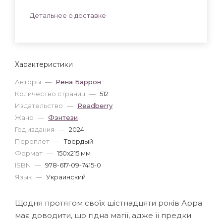
Детальнее о доставке
Характеристики
Авторы
—
Рена Баррон
Количество страниц
—
512
Издательство
—
Readberry
Жанр
—
Фэнтези
Год издания
—
2024
Переплет
—
Твердый
Формат
—
150x215 мм
ISBN
—
978-617-09-7415-0
Язык
—
Украинский
Щодня протягом своїх шістнадцяти років Арра
має доводити, що гідна магії, адже її предки