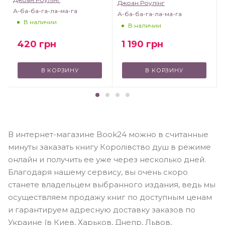
Джоан Роулінг
А-ба-ба-га-ла-ма-га
А-ба-ба-га-ла-ма-га
В наличии
В наличии
420
грн
1 190
грн
В КОРЗИНУ
В КОРЗИНУ
В интернет-магазине Book24 можно в считанные
минуты заказать книгу Королівство душ в режиме
онлайн и получить ее уже через несколько дней.
Благодаря нашему сервису, вы очень скоро
станете владельцем выбранного издания, ведь мы
осуществляем продажу книг по доступным ценам
и гарантируем адресную доставку заказов по
Украине (в Киев, Харьков, Днепр, Львов,