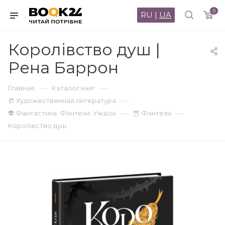
0
RU
|
UA
Королівство душ |
Рена Баррон
—
—
Главная
Каталог книг
—
📒 Художественная литература
—
—
👽 Фантастика. Фэнтези. Ужасы
🦉 Фэнтези
Королівство душ