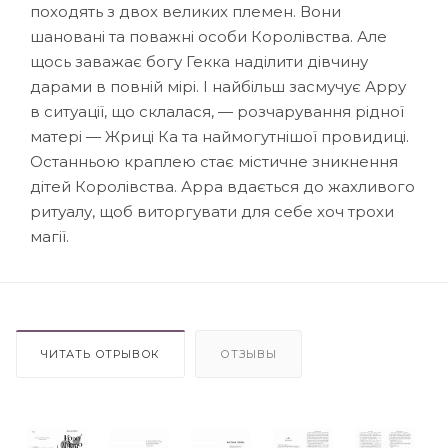
походять з двох великих племен. Вони
шановані та поважні особи Королівства. Але
щось заважає богу Гекка наділити дівчину
дарами в повній мірі. І найбільш засмучує Арру
в ситуації, що склалася, — розчарування рідної
матері — Жриці Ка та наймогутнішої провидиці.
Останньою краплею стає містичне зникнення
дітей Королівства. Арра вдається до жахливого
ритуалу, щоб виторгувати для себе хоч трохи
магії.
ЧИТАТЬ ОТРЫВОК
ОТЗЫВЫ