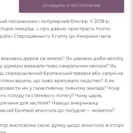
СООБЩИТЬ О ПОСТУПЛЕНИИ
й письменник і популярний блогер. У 2018 р.
 історія пияцтва…» про давню пристрасть Homo
 доби і Стародавнього Єгипту до Америки часів
з верхівок дерев на землю? Як шамани доби неоліту
ому шумери вважали пиво сакральним напоєм? Як
, середньовічній британській таверні або салуні на
иптяни вірили, що пиво врятувало людство? А як
провести ніч у галасливому пивному закладі? Чому
го голоду та статевого потягу? Чому царів,
 з речами для застілля? Навіщо американці
учасній Британії алкоголь до полудня — моветон?
й автор висловлює свою думку щодо алкоголю в історії
тів.