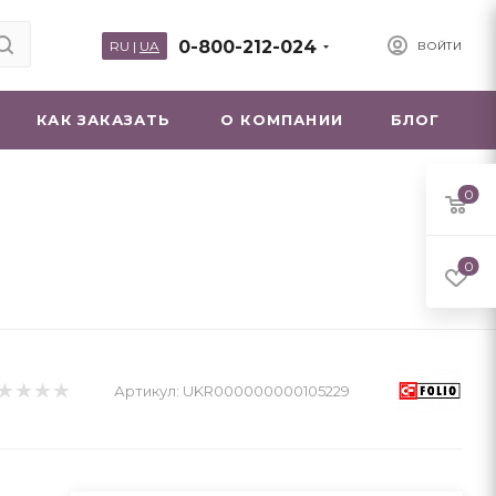
0-800-212-024
RU
|
UA
ВОЙТИ
КАК ЗАКАЗАТЬ
О КОМПАНИИ
БЛОГ
0
0
Артикул:
UKR000000000105229