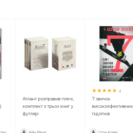
2
Атлант розправив плечі,
7 звичок
)
комплект з трьох книг у
високоефективних
футлярі
підлітків
сен
Айн Ренд
Шон Кови