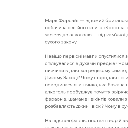
Марк Форсайт — відомий британськи
побачила світ його книга «Коротка
sapiens до алкоголю — від кам’яної
сухого закону.
Навіщо первісні мавпи спустилися 
спілкувалися з духами предків? Ч
пиячили в давньогрецькому симподії
Дикому Заході? Чому стародавні єг
поводилася єгиптянка, яка бажала 
алкоголь пробуджує почуття звірячо
фараонів, шаманів і вікінгів ховали
розбавляють джин і віскі? Чому в с
На підставі фактів, гіпотез і теорі
та культурі різних народів і континен