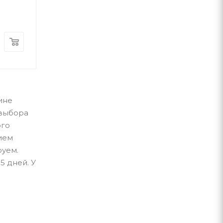
А-ба-ба-га-ла-ма-га
Наш Формат
В наличии
В наличии
400
грн
490
грн
зине
 выбора
ого
нием
руем.
5 дней. У