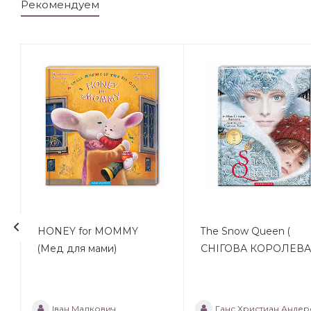
Рекомендуем
HONEY for MOMMY
The Snow Queen (
(Мед для мами)
CНІГОВА КОРОЛЕВА
Іван Малкович
Ганс Христиан Андер