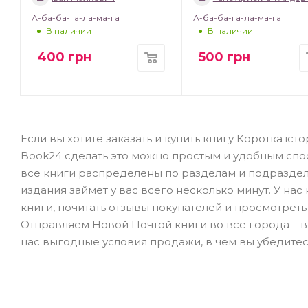
А-ба-ба-га-ла-ма-га
А-ба-ба-га-ла-ма-га
В наличии
В наличии
400
грн
500
грн
Если вы хотите заказать и купить книгу Коротка іст
Book24 сделать это можно простым и удобным спо
все книги распределены по разделам и подраздела
издания займет у вас всего несколько минут. У на
книги, почитать отзывы покупателей и просмотреть
Отправляем Новой Почтой книги во все города – в К
нас выгодные условия продажи, в чем вы убедите