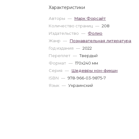
Характеристики
Авторы
—
Марк Форсайт
Количество страниц
—
208
Издательство
—
Фолио
Жанр
—
Познавательная литература
Год издания
—
2022
Переплет
—
Твердый
Формат
—
170x240 мм
Серия
—
Шедевры нон-фикшн
ISBN
—
978-966-03-9875-7
Язык
—
Украинский