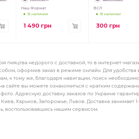
Наш Формат
ВСЛ
В наличии
В наличии
1 490
грн
300
грн
орія пияцтва недорого с доставкой, то в интернет-мага
собом, оформив заказ в режиме онлайн. Для удобства
м, к тому же, благодаря навигации, поиск необходим
с на сайте вы можете ознакомиться с кратким содержа
 фото. Адресную доставку заказов по Украине гаранти
иев, Харьков, Запорожье, Львов. Доставка занимает 1-
сь, воспользовавшись нашим сервисом.