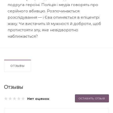
подруга героїні. Поліція і медіа говорять про
серійного вбивцю. Розпочинається
розслідування — і Єва опиняється в епіцентрі
жаху. Чи вистачить їй мужності й доброти, щоб
протистояти злу, яке невідворотно
наближається?
ОТЗЫВЫ
Отзывы
Нет оценок
ОСТАВИТЬ ОТЗЫВ