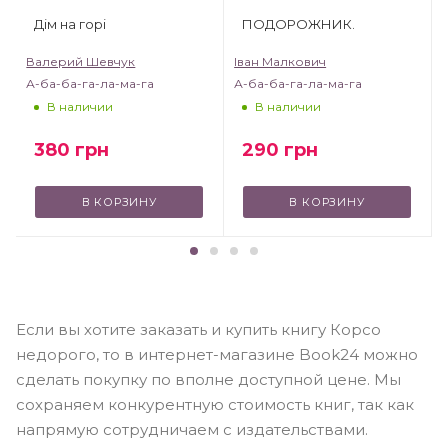
Дім на горі
ПОДОРОЖНИК.
Валерий Шевчук
Іван Малкович
А-ба-ба-га-ла-ма-га
А-ба-ба-га-ла-ма-га
В наличии
В наличии
380
грн
290
грн
В КОРЗИНУ
В КОРЗИНУ
Если вы хотите заказать и купить книгу Корсо
недорого, то в интернет-магазине Book24 можно
сделать покупку по вполне доступной цене. Мы
сохраняем конкурентную стоимость книг, так как
напрямую сотрудничаем с издательствами.