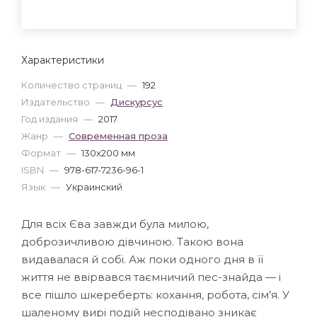
Характеристики
Количество страниц
—
192
Издательство
—
Дискурсус
Год издания
—
2017
Жанр
—
Современная проза
Формат
—
130x200 мм
ISBN
—
978-617-7236-96-1
Язык
—
Украинский
Для всіх Єва завжди була милою,
доброзичливою дівчиною. Такою вона
видавалася й собі. Аж поки одного дня в її
життя не ввірвався таємничий пес-знайда — і
все пішло шкереберть: кохання, робота, сім’я. У
шаленому вирі подій несподівано зникає