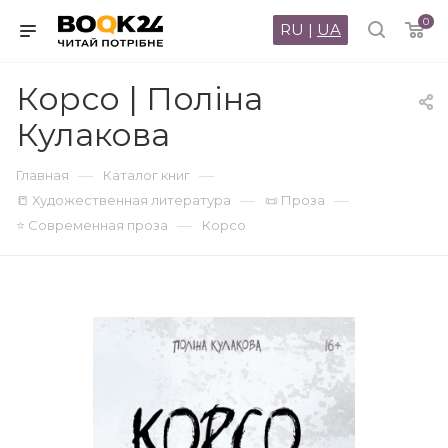
0
RU
|
UA
Корсо | Поліна
Кулакова
—
—
Главная
Каталог книг
—
—
📒 Художественная литература
📜 Проза
—
⭐ Современная проза
Корсо