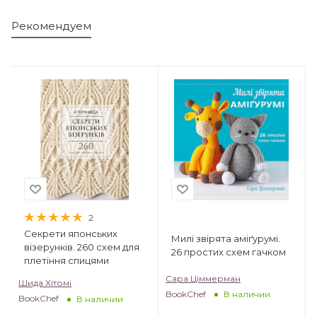
Рекомендуем
2
Секрети японських
Милі звірята аміґурумі.
візерунків. 260 схем для
26 простих схем гачком
плетіння спицями
Сара Ціммерман
Шида Хітомі
BookChef
В наличии
BookChef
В наличии