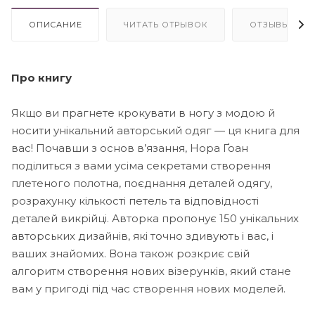
ОПИСАНИЕ
ЧИТАТЬ ОТРЫВОК
ОТЗЫВЫ(2)
Про книгу
Якщо ви прагнете крокувати в ногу з модою й
носити унікальний авторський одяг — ця книга для
вас! Почавши з основ в’язання, Нора Ґоан
поділиться з вами усіма секретами створення
плетеного полотна, поєднання деталей одягу,
розрахунку кількості петель та відповідності
деталей викрійці. Авторка пропонує 150 унікальних
авторських дизайнів, які точно здивують і вас, і
ваших знайомих. Вона також розкриє свій
алгоритм створення нових візерунків, який стане
вам у пригоді під час створення нових моделей.