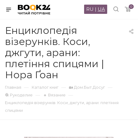
0
RU
|
UA
Енциклопедія
візерунків. Коси,
джгути, арани:
плетіння спицями |
Нора Ґоан
—
—
—
Главная
Каталог книг
🏡 Дом.Быт.Досуг
—
—
🧶 Рукоделие
🔸 Вязание
Енциклопедія візерунків. Коси, джгути, арани: плетіння
спицями