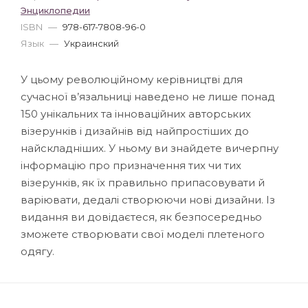
Энциклопедии
ISBN
—
978-617-7808-96-0
Язык
—
Украинский
У цьому революційному керівництві для
сучасної в’язальниці наведено не лише понад
150 унікальних та інноваційних авторських
візерунків і дизайнів від найпростіших до
найскладніших. У ньому ви знайдете вичерпну
інформацію про призначення тих чи тих
візерунків, як їх правильно припасовувати й
варіювати, дедалі створюючи нові дизайни. Із
видання ви довідаєтеся, як безпосередньо
зможете створювати свої моделі плетеного
одягу.