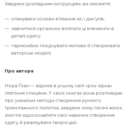
Завдяки докладним інструкціям, ви зможете:
опанувати основи в’язання кіс і джгутів;
навчитися органічно вплітати ці елементи в
деталі одягу;
гармонійно поєднувати мотиви й створювати
авторські моделі.
Про автора
Нора Ґоан — відома в усьому світі «рок-зірка»
плетіння спицями. У своїх книгах вона розповідає
про унікальні методи створення ручного
трикотажного полотна, завдяки чому тисячі жінок
змогли вдосконалити свої навички створення
одягу й реалізувати творчі ідеї.