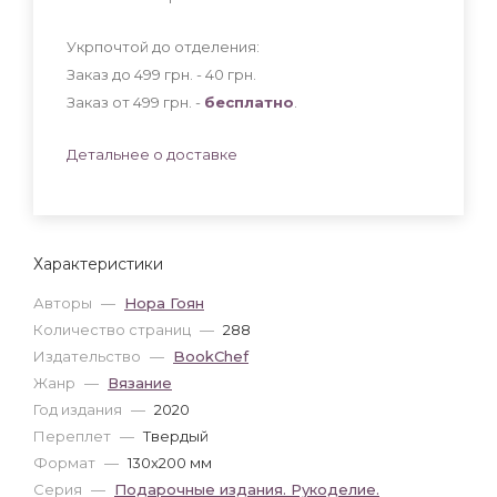
Укрпочтой до отделения:
Заказ до 499 грн. - 40
грн
.
Заказ от 499 грн. -
бесплатно
.
Детальнее о доставке
Характеристики
Авторы
—
Нора Гоян
Количество страниц
—
288
Издательство
—
BookChef
Жанр
—
Вязание
Год издания
—
2020
Переплет
—
Твердый
Формат
—
130x200 мм
Серия
—
Подарочные издания. Рукоделие.