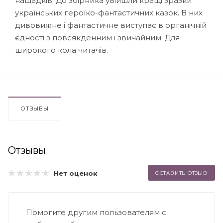
нащадків. До збірника увійшли кращі зразки
українських героїко-фантастичних казок. В них
дивовижне і фантастичне виступає в органічній
єдності з повсякденним і звичайним. Для
широкого кола читачів.
ОТЗЫВЫ
Отзывы
Нет оценок
ОСТАВИТЬ ОТЗЫВ
Помогите другим пользователям с