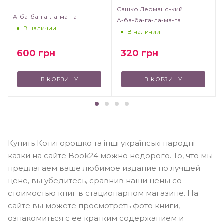
Сашко Дерманський
А-ба-ба-га-ла-ма-га
А-ба-ба-га-ла-ма-га
В наличии
В наличии
320
грн
600
грн
В КОРЗИНУ
В КОРЗИНУ
Купить Котигорошко та інші українські народні
казки на сайте Book24 можно недорого. То, что мы
предлагаем ваше любимое издание по лучшей
цене, вы убедитесь, сравнив наши цены со
стоимостью книг в стационарном магазине. На
сайте вы можете просмотреть фото книги,
ознакомиться с ее кратким содержанием и