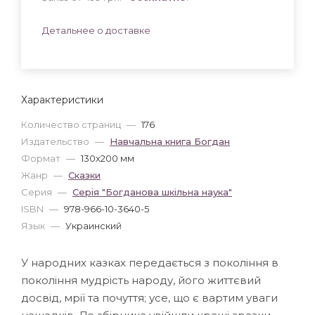
Детальнее о доставке
Характеристики
Количество страниц
—
176
Издательство
—
Навчальна книга Богдан
Формат
—
130x200 мм
Жанр
—
Сказки
Серия
—
Серія "Богданова шкільна наука"
ISBN
—
978-966-10-3640-5
Язык
—
Украинский
У народних казках передається з покоління в
покоління мудрість народу, його життєвий
досвід, мрії та почуття; усе, що є вартим уваги