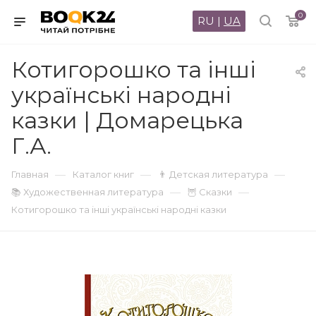
0
RU
|
UA
Котигорошко та інші
українські народні
казки | Домарецька
Г.А.
—
—
—
Главная
Каталог книг
👨 Детская литература
—
—
📚 Художественная литература
🦉 Сказки
Котигорошко та інші українські народні казки