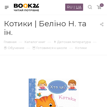
0
RU
|
UA
Котики | Беліно Н. та
ін.
—
—
—
Главная
Каталог книг
👨 Детская литература
—
—
📕 Обучение
🦉 Готовимся к школе
Котики