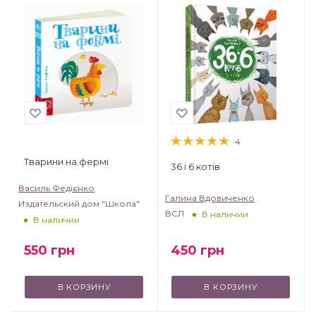
4
Тварини на фермі
36 і 6 котів
Василь Федієнко
Галина Вдовиченко
Издательский дом "Школа"
ВСЛ
В наличии
В наличии
550
грн
450
грн
В КОРЗИНУ
В КОРЗИНУ