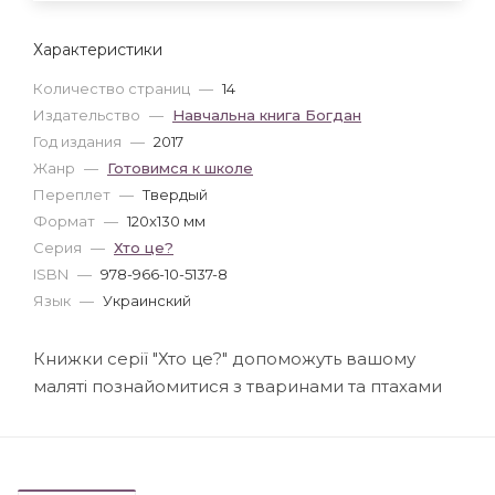
Характеристики
Количество страниц
—
14
Издательство
—
Навчальна книга Богдан
Год издания
—
2017
Жанр
—
Готовимся к школе
Переплет
—
Твердый
Формат
—
120x130 мм
Серия
—
Хто це?
ISBN
—
978-966-10-5137-8
Язык
—
Украинский
Книжки серії "Хто це?" допоможуть вашому
маляті познайомитися з тваринами та птахами