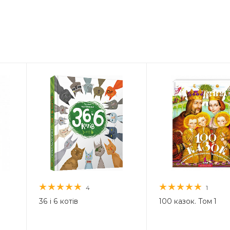
4
1
36 і 6 котів
100 казок. Том 1