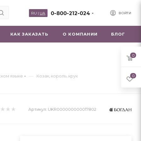
0-800-212-024
RU
|
UA
ВОЙТИ
КАК ЗАКАЗАТЬ
О КОМПАНИИ
БЛОГ
0
—
нском языке
Козак, король, крук
0
Артикул:
UKR000000000017802