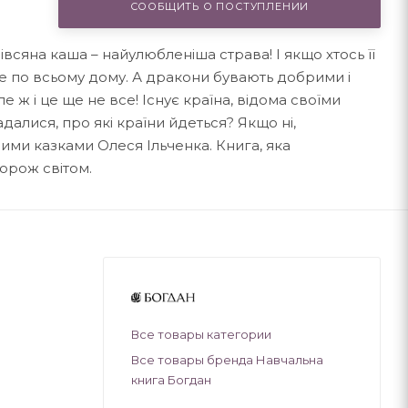
СООБЩИТЬ О ПОСТУПЛЕНИИ
вівсяна каша – найулюбленіша страва! І якщо хтось її
име по всьому дому. А дракони бувають добрими і
ле ж і це ще не все! Існує країна, відома своїми
алися, про які країни йдеться? Якщо ні,
ими казками Олеся Ільченка. Книга, яка
орож світом.
Все товары категории
Все товары бренда Навчальна
книга Богдан