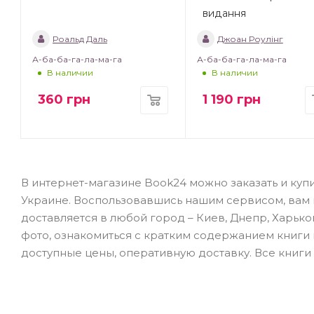
видання
Роальд Даль
Джоан Роулінг
А-ба-ба-га-ла-ма-га
А-ба-ба-га-ла-ма-га
В наличии
В наличии
360
грн
1 190
грн
В интернет-магазине Book24 можно заказать и купи
Украине. Воспользовавшись нашим сервисом, вам не
доставляется в любой город – Киев, Днепр, Харько
фото, ознакомиться с кратким содержанием книги
доступные цены, оперативную доставку. Все книги 