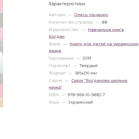
Характеристики
Авторы
—
Олесь Ільченко
Количество страниц
—
88
Издательство
—
Навчальна книга
Богдан
Жанр
—
Книги для детей на украинском
языке
Год издания
—
2019
Переплет
—
Твердый
Формат
—
185x210 мм
Серия
—
Серія "Богданова шкільна
наука"
ISBN
—
978-966-10-5882-7
Язык
—
Украинский