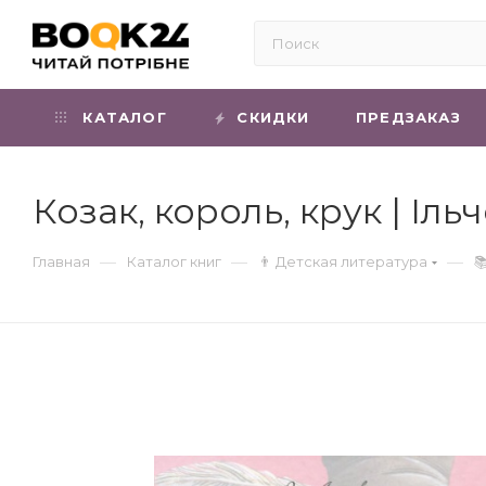
КАТАЛОГ
СКИДКИ
ПРЕДЗАКАЗ
Козак, король, крук | Іл
—
—
—
Главная
Каталог книг
👨 Детская литература
