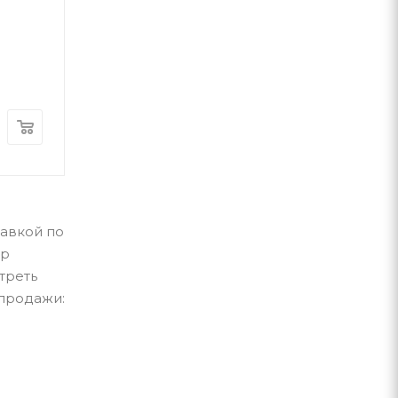
Джоан Роулінг
А-ба-ба-га-ла-ма-га
А-ба-ба-га-ла-ма-г
В наличии
В наличии
440
грн
560
грн
тавкой по
ар
треть
 продажи: