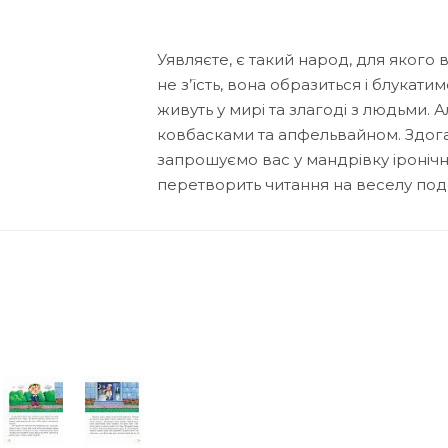
Уявляєте, є такий народ, для якого 
не з’їсть, вона образиться і блукат
живуть у мирі та злагоді з людьми. А
ковбасками та апфельвайном. Здогад
запрошуємо вас у мандрівку іронічн
перетворить читання на веселу под