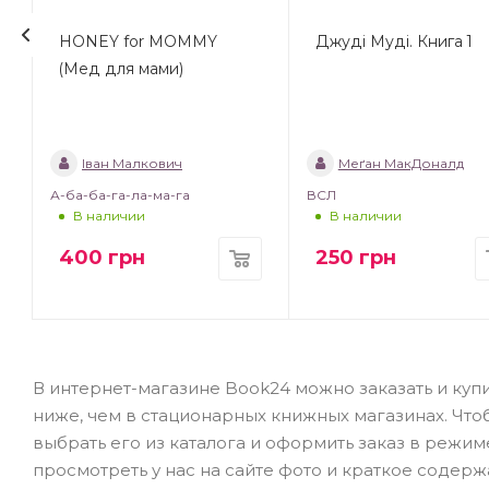
HONEY for MOMMY
Джуді Муді. Книга 1
(Мед для мами)
Іван Малкович
Меґан МакДоналд
А-ба-ба-га-ла-ма-га
ВСЛ
В наличии
В наличии
400
грн
250
грн
В интернет-магазине Book24 можно заказать и купи
ниже, чем в стационарных книжных магазинах. Чт
выбрать его из каталога и оформить заказ в режи
просмотреть у нас на сайте фото и краткое содерж