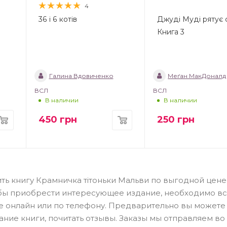
4
36 і 6 котів
Джуді Муді рятує с
Книга 3
Галина Вдовиченко
Меґан МакДоналд
ВСЛ
ВСЛ
В наличии
В наличии
450
грн
250
грн
ть книгу Крамничка тітоньки Мальви по выгодной цене
обы приобрести интересующее издание, необходимо в
ме онлайн или по телефону. Предварительно вы можете
ание книги, почитать отзывы. Заказы мы отправляем во