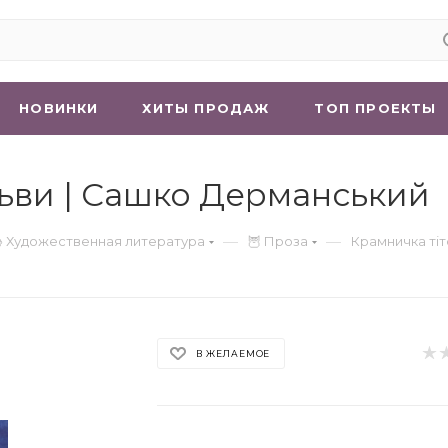
НОВИНКИ
ХИТЫ ПРОДАЖ
ТОП ПРОЕКТЫ
ьви | Сашко Дерманський
—
—
 Художественная литература
🦉 Проза
Крамничка ті
В ЖЕЛАЕМОЕ