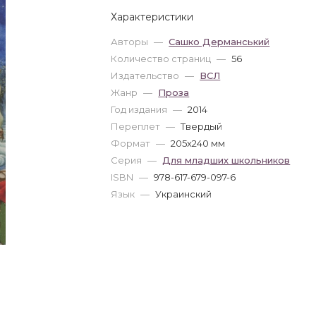
Характеристики
Авторы
—
Сашко Дерманський
Количество страниц
—
56
Издательство
—
ВСЛ
Жанр
—
Проза
Год издания
—
2014
Переплет
—
Твердый
Формат
—
205x240 мм
Серия
—
Для младших школьников
ISBN
—
978-617-679-097-6
Язык
—
Украинский