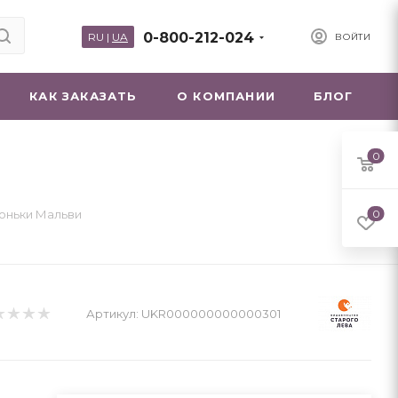
0-800-212-024
RU
|
UA
ВОЙТИ
КАК ЗАКАЗАТЬ
О КОМПАНИИ
БЛОГ
0
тоньки Мальви
0
Артикул:
UKR000000000000301