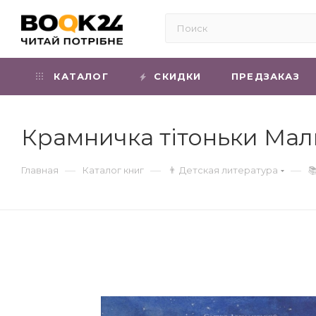
КАТАЛОГ
СКИДКИ
ПРЕДЗАКАЗ
Крамничка тітоньки Мал
—
—
—
Главная
Каталог книг
👨 Детская литература
