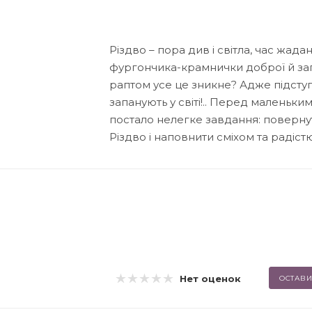
Різдво – пора див і світла, час жада
фургончика-крамнички доброї й заг
раптом усе це зникне? Адже підсту
запанують у світі!.. Перед маленьк
постало нелегке завдання: повернут
Різдво і наповнити сміхом та радіст
Нет оценок
ОСТАВИ