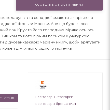
СООБЩИТЬ О ПОСТУПЛЕНИИ
них подарунків та солодкої смакоти із чарівного
адкової тітоньки Мальви. Але що буде, якщо
пний пан Крук та його господиня Мряка ось-ось
им Тишком та його вірним песиком Кучугуркою
и дідусеві-казкарю чарівну книгу, щоби врятувати
ю кожен дім їхнього рідного містечка.
Все товары категории
ТЬ ОТЗЫВ
Все товары бренда ВСЛ