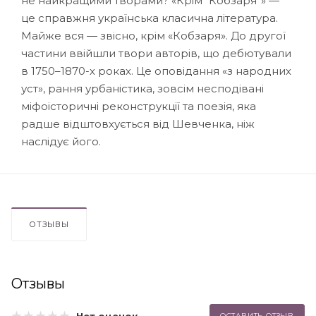
не найкращими творами? «Крім “Кобзаря”» —
це справжня українська класична література.
Майже вся — звісно, крім «Кобзаря». До другої
частини ввійшли твори авторів, що дебютували
в 1750–1870-х роках. Це оповідання «з народних
уст», рання урбаністика, зовсім несподівані
міфоісторичні реконструкції та поезія, яка
радше відштовхується від Шевченка, ніж
наслідує його.
ОТЗЫВЫ
Отзывы
ОСТАВИТЬ ОТЗЫВ