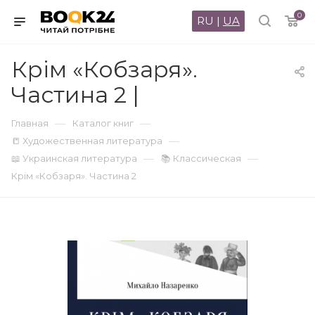
0
RU
|
UA
Крім «Кобзаря».
Частина 2 |
—
—
Главная
Каталог книг
—
📒 Художественная литература
—
—
📖 Украинская литература
📚 Классическая
Крім «Кобзаря». Частина 2