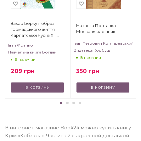
Захар Беркут: образ
Наталка Полтавка.
громадського життя
Москаль-чарівник
Карпатської Русі в XIII
віці: історична повість
Іван Петрович Котляревський
Іван Франко
Видавець Корбуш
Навчальна книга Богдан
В наличии
В наличии
350
грн
209
грн
В КОРЗИНУ
В КОРЗИНУ
В интернет-магазине Book24 можно купить книгу
Крім «Кобзаря». Частина 2 с адресной доставкой