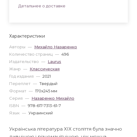
Детальнее о доставке
Характеристики
Авторы
—
Михайло Назаренко
Количество страниц
—
496
Издательство
—
Laurus
Жанр
—
Классическая
Год издания
—
2021
Переплет
—
Твердый
Формат
—
170x245 мм
Серия
—
Назаренко Михайло
ISBN
—
978-617-7313-61-7
Язык
—
Украинский
Українська література XIX століття була значно
дивнішою і різноманітнішою, ніж можна