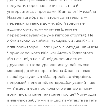
подумати, переглядаючи шкільні, та й
університетські програми. В антології Михайла
Назаренка зібрано півтори сотні текстів —
переважно маловідомих або й зовсім не
відомих сучасному читачеві (деякі не
передруковувались уже півтора століття!). Не
обов’язково «найбільш значущі» чи «найбільш
впливові» твори — але цікаві сьогодні. Від «Пісні
Чорноморського війська» Антона Головатого
(бо це з неї, а не з «Енеїди» починається
друкована література «живою українською
мовою») до «Не пора…» Івана Франка: шлях
нашої культури від «Малоросії» до «України»,
непрямий, непевний, непередбачуваний. І ще
— п’ятдесят есе про кожного з авторів: чому
вони писали саме так і саме про це? Чому одні
виявились забутими, а інших пам’ятають за геть