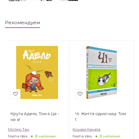
Рекомендуем
Крута Адель. Том 4 Це -
Чі. Життя однієї киці. Том
не я!
1
Містер Тан
Конамі Каната
Nasha Idea
Nasha Idea
В наличии
В наличии