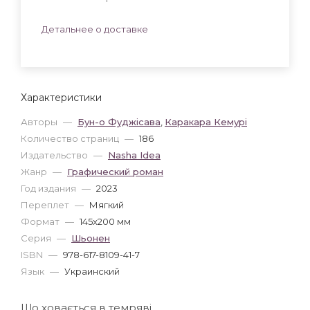
Детальнее о доставке
Характеристики
Авторы
—
Бун-о Фуджісава
,
Каракара Кемурі
Количество страниц
—
186
Издательство
—
Nasha Idea
Жанр
—
Графический роман
Год издания
—
2023
Переплет
—
Мягкий
Формат
—
145x200 мм
Серия
—
Шьонен
ISBN
—
978-617-8109-41-7
Язык
—
Украинский
Що ховається в темряві…