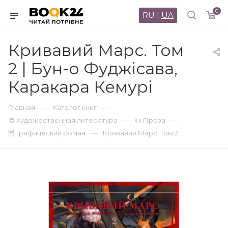
0
RU
|
UA
Кривавий Марс. Том
2 | Бун-о Фуджісава,
Каракара Кемурі
—
—
Главная
Каталог книг
—
—
📒 Художественная литература
📜 Проза
—
🦉 Графический роман
Кривавий Марс. Том 2