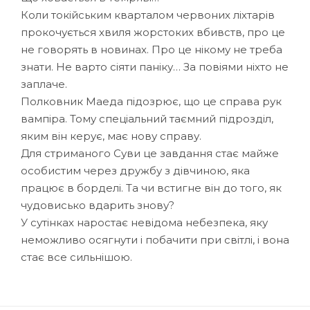
Коли токійським кварталом червоних ліхтарів
прокочується хвиля жорстоких вбивств, про це
не говорять в новинах. Про це нікому не треба
знати. Не варто сіяти паніку… За повіями ніхто не
заплаче.
Полковник Маеда підозрює, що це справа рук
вампіра. Тому спеціальний таємний підрозділ,
яким він керує, має нову справу.
Для стриманого Суви це завдання стає майже
особистим через дружбу з дівчиною, яка
працює в борделі. Та чи встигне він до того, як
чудовисько вдарить знову?
У сутінках наростає невідома небезпека, яку
неможливо осягнути і побачити при світлі, і вона
стає все сильнішою.