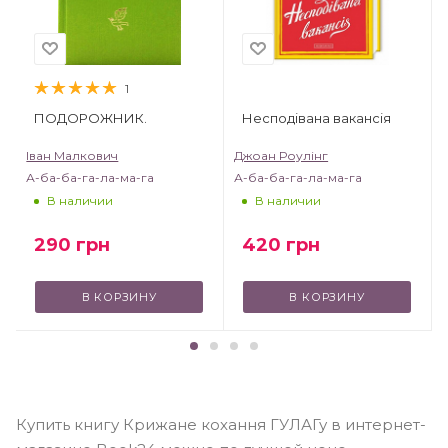
1
ПОДОРОЖНИК.
Несподівана вакансія
Іван Малкович
Джоан Роулінг
А-ба-ба-га-ла-ма-га
А-ба-ба-га-ла-ма-га
В наличии
В наличии
290
грн
420
грн
В КОРЗИНУ
В КОРЗИНУ
Купить книгу Крижане кохання ГУЛАГу в интернет-