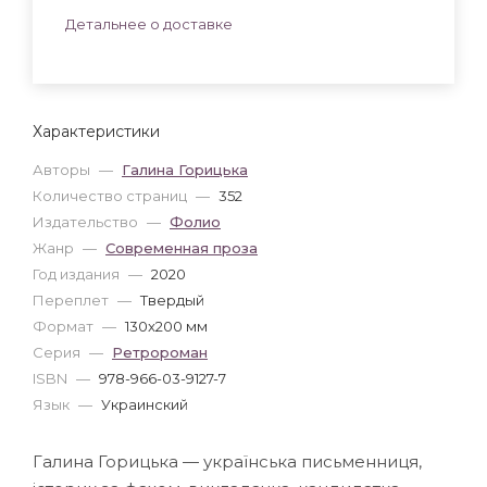
Детальнее о доставке
Характеристики
Авторы
—
Галина Горицька
Количество страниц
—
352
Издательство
—
Фолио
Жанр
—
Современная проза
Год издания
—
2020
Переплет
—
Твердый
Формат
—
130x200 мм
Серия
—
Ретророман
ISBN
—
978-966-03-9127-7
Язык
—
Украинский
Галина Горицька — українська письменниця,