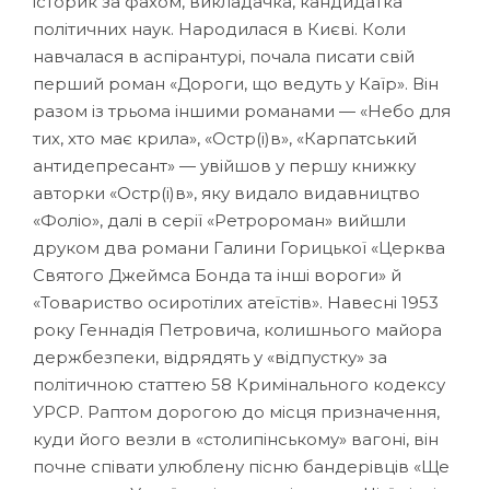
історик за фахом, викладачка, кандидатка
політичних наук. Народилася в Києві. Коли
навчалася в аспірантурі, почала писати свій
перший роман «Дороги, що ведуть у Каїр». Він
разом із трьома іншими романами — «Небо для
тих, хто має крила», «Остр(і)в», «Карпатський
антидепресант» — увійшов у першу книжку
авторки «Остр(і)в», яку видало видавництво
«Фоліо», далі в серії «Ретророман» вийшли
друком два романи Галини Горицької «Церква
Святого Джеймса Бонда та інші вороги» й
«Товариство осиротілих атеїстів». Навесні 1953
року Геннадія Петровича, колишнього майора
держбезпеки, відрядять у «відпустку» за
політичною статтею 58 Кримінального кодексу
УРСР. Раптом дорогою до місця призначення,
куди його везли в «столипінському» вагоні, він
почне співати улюблену пісню бандерівців «Ще