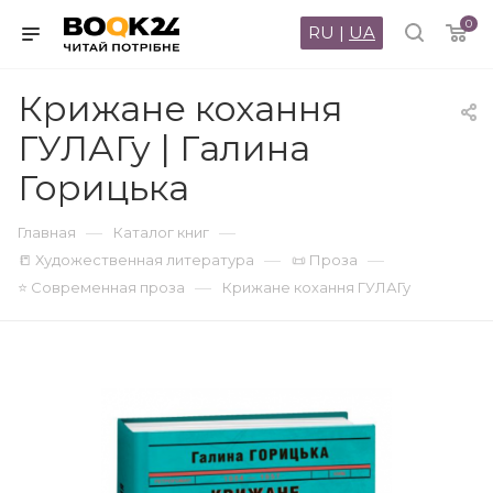
0
RU
|
UA
Крижане кохання
ГУЛАГу | Галина
Горицька
—
—
Главная
Каталог книг
—
—
📒 Художественная литература
📜 Проза
—
⭐ Современная проза
Крижане кохання ГУЛАГу